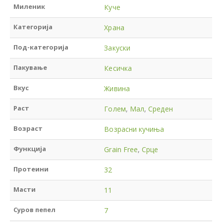
Миленик
Куче
Категорија
Храна
Под-категорија
Закуски
Пакување
Кесичка
Вкус
Живина
Раст
Голем
,
Мал
,
Среден
Возраст
Возрасни кучиња
Функција
Grain Free
,
Срце
Протеини
32
Масти
11
Суров пепел
7