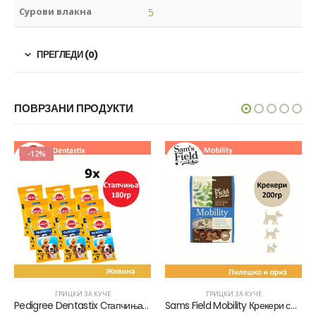
Сурови влакна
5
ПРЕГЛЕДИ (0)
ПОВРЗАНИ ПРОДУКТИ
-12%
ГРИЦКИ ЗА КУЧЕ
ГРИЦКИ ЗА КУЧЕ
Pedigree Dentastix Стапчиња со вкус на Пилешко [сет 9х Кесичка 180]
Sams Field Mobility Крекери со вкус на Пилешко и ориз [Кесичка 200гр]