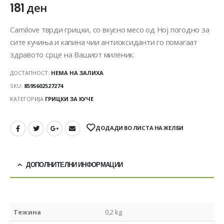
181
ден
Carnilove тврди грицки, со вкусно месо од Ној погодно за
сите кучиња и капина чии антиоксиданти го помагаат
здравото срце на Вашиот миленик.
ДОСТАПНОСТ:
НЕМА НА ЗАЛИХА
SKU:
8595602527274
КАТЕГОРИЈА
ГРИЦКИ ЗА КУЧЕ
ДОДАДИ ВО ЛИСТА НА ЖЕЛБИ
ДОПОЛНИТЕЛНИ ИНФОРМАЦИИ
Тежина
0,2 kg