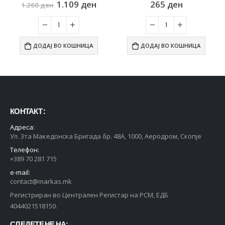
1.109
ден
265
ден
1.260
ден
ДОДАЈ ВО КОШНИЦА
ДОДАЈ ВО КОШНИЦА
КОНТАКТ :
Адреса:
Ул. 3та Македонска Бригада бр. 48А, 1000, Аеродром, Скопје
Телефон:
+389 70 281 715
e-mail:
contact@markas.mk
Регистриран во Централен Регистар на РСМ, ЕДБ
4044021518150.
СЛЕДЕТЕ НЕ НА: