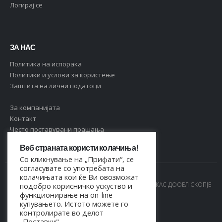
Логирај се
ЗА НАС
Политика на испорака
Политики и услови за користење
Заштита на лични податоци
За компанијата
Контакт
Често поставувани прашања
Веб страната користи колачиња!
Со кликнување на „Прифати“, се
согласувате со употребата на
колачињата кои ќе Ви овозможат
© Copyright 2021. Сите права се задржани од МАРКАС ДООЕЛ СКОПЈЕ
подобро корисничко ускуство и
функционирање на on-line
- 4044021518150
купувањето. Истото можете го
контролирате во делот
„Поставки".