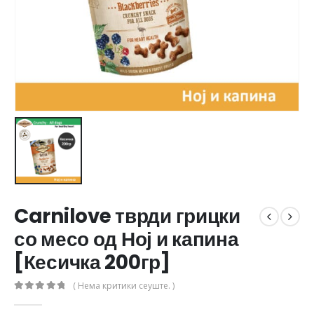
Carnilove тврди грицки
со месо од Ној и капина
[Кесичка 200гр]
( Нема критики сеуште. )
0
out of 5