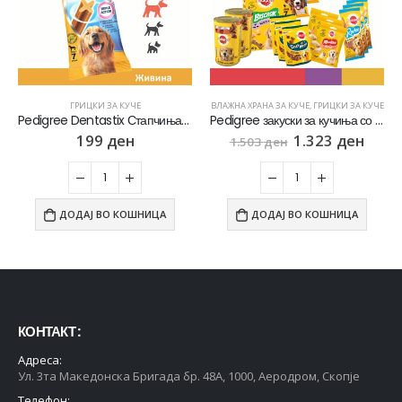
ГРИЦКИ ЗА КУЧЕ
ВЛАЖНА ХРАНА ЗА КУЧЕ
,
ГРИЦКИ ЗА КУЧЕ
Pedigree Dentastix Стапчиња со вкус на Пилешко [Кесичка 270]
Pedigree закуски за кучиња со среден раст, сет од 2.8кг
199
ден
1.323
ден
1.503
ден
ДОДАЈ ВО КОШНИЦА
ДОДАЈ ВО КОШНИЦА
КОНТАКТ :
Адреса:
Ул. 3та Македонска Бригада бр. 48А, 1000, Аеродром, Скопје
Телефон: