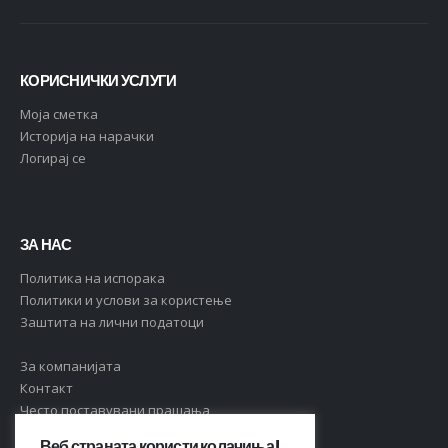
КОРИСНИЧКИ УСЛУГИ
Moja сметка
Историја на нарачки
Логирај се
ЗА НАС
Политика на испорака
Политики и услови за користење
Заштита на лични податоци
За компанијата
Контакт
Често поставувани прашања
Веб страната користи колачиња!