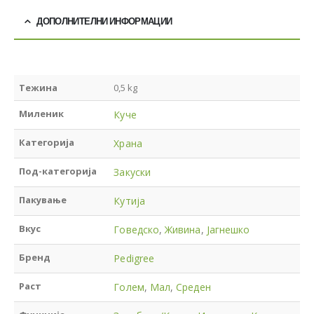
ДОПОЛНИТЕЛНИ ИНФОРМАЦИИ
Тежина
0,5 kg
Миленик
Куче
Категорија
Храна
Под-категорија
Закуски
Пакување
Кутија
Вкус
Говедско
,
Живина
,
Јагнешко
Бренд
Pedigree
Раст
Голем
,
Мал
,
Среден