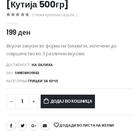
[Кутија 500гр]
( Нема критики сеуште. )
0
out of 5
199
ден
Вкусни закуски во форма на бисквити, испечени до
совршенство во 3 различни вкусови.
ДОСТАПНОСТ:
НА ЗАЛИХА
SKU:
5998749139363
КАТЕГОРИЈА
ГРИЦКИ ЗА КУЧЕ
ДОДАЈ ВО КОШНИЦА
ДОДАДИ ВО ЛИСТА НА ЖЕЛБИ