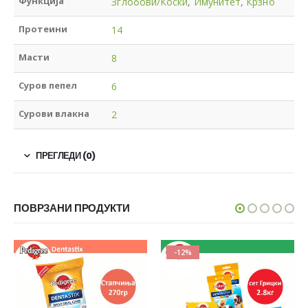
Функција
Зглобови/Коски
,
Имунитет
,
Крзно
Протеини
14
Масти
8
Суров пепел
6
Сурови влакна
2
ПРЕГЛЕДИ (0)
ПОВРЗАНИ ПРОДУКТИ
-12%