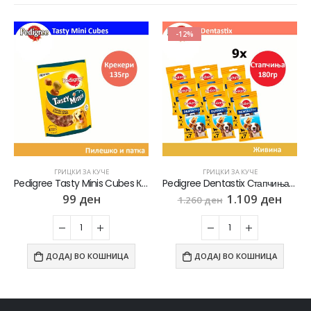
-12%
-12%
ГРИЦКИ ЗА КУЧЕ
ГРИЦКИ ЗА КУЧЕ
Pedigree Dentastix Стапчиња со вкус на Пилешко [сет 9х Кесичка 180]
Pedigree Грицки за Куче МИКС СЕТ од 14 Кесички
1.109
ден
1.082
ден
1.260
ден
1.230
ден
ДОДАЈ ВО КОШНИЦА
ДОДАЈ ВО КОШНИЦА