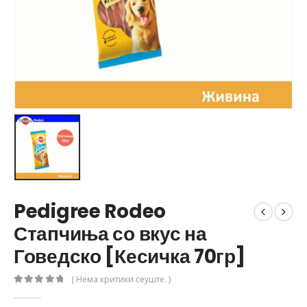
Pedigree Rodeo
Стапчиња со вкус на
Говедско [Кесичка 70гр]
( Нема критики сеуште. )
0
out of 5