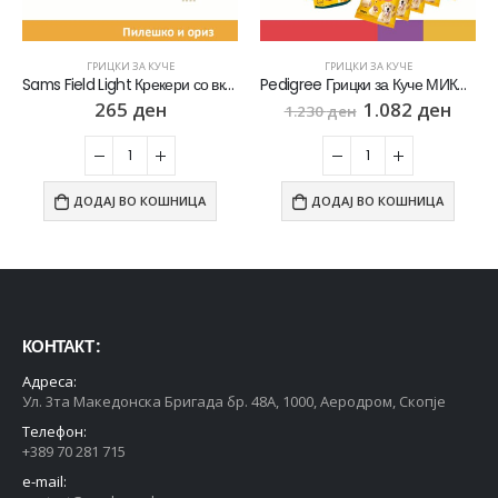
ГРИЦКИ ЗА КУЧЕ
ГРИЦКИ ЗА КУЧЕ
Sams Field Light Крекери со вкус на Пилешко и ориз [Кесичка 200гр]
Pedigree Грицки за Куче МИКС СЕТ од 14 Кесички
265
ден
1.082
ден
1.230
ден
ДОДАЈ ВО КОШНИЦА
ДОДАЈ ВО КОШНИЦА
КОНТАКТ :
Адреса:
Ул. 3та Македонска Бригада бр. 48А, 1000, Аеродром, Скопје
Телефон:
+389 70 281 715
e-mail: