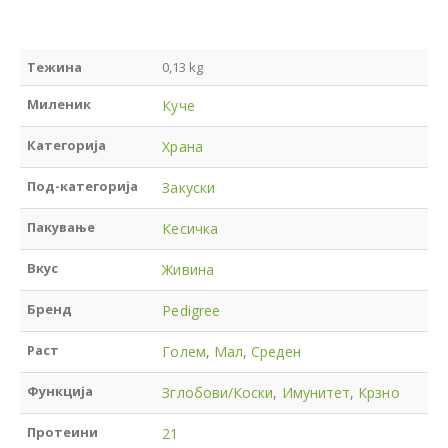
Тежина
0,13 kg
Миленик
Куче
Категорија
Храна
Под-категорија
Закуски
Пакување
Кесичка
Вкус
Живина
Бренд
Pedigree
Раст
Голем
,
Мал
,
Среден
Функција
Зглобови/Коски
,
Имунитет
,
Крзно
Протеини
21