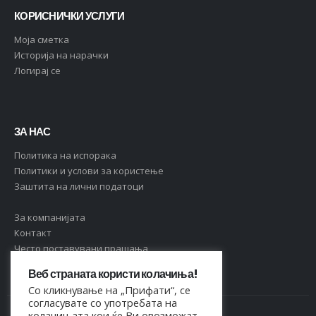
КОРИСНИЧКИ УСЛУГИ
Moja сметка
Историја на нарачки
Логирај се
ЗА НАС
Политика на испорака
Политики и услови за користење
Заштита на лични податоци
За компанијата
Контакт
Често поставувани прашања
Веб страната користи колачиња!
Со кликнување на „Прифати“, се
согласувате со употребата на
колачињата кои ќе Ви овозможат