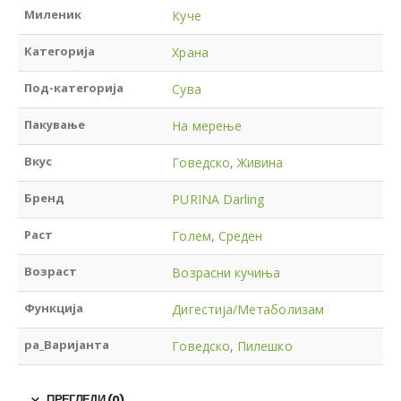
Миленик
Куче
Категорија
Храна
Под-категорија
Сува
Пакување
На мерење
Вкус
Говедско
,
Живина
Бренд
PURINA Darling
Раст
Голем
,
Среден
Возраст
Возрасни кучиња
Функција
Дигестија/Метаболизам
pa_Варијанта
Говедско
,
Пилешко
ПРЕГЛЕДИ (0)