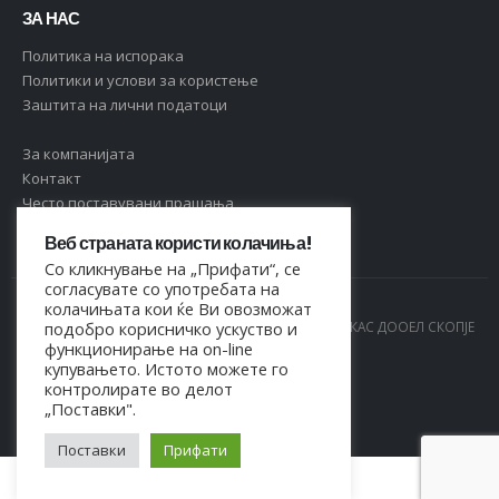
ЗА НАС
Политика на испорака
Политики и услови за користење
Заштита на лични податоци
За компанијата
Контакт
Често поставувани прашања
Веб страната користи колачиња!
Со кликнување на „Прифати“, се
согласувате со употребата на
колачињата кои ќе Ви овозможат
© Copyright 2021. Сите права се задржани од МАРКАС ДООЕЛ СКОПЈЕ
подобро корисничко ускуство и
функционирање на on-line
- 4044021518150
купувањето. Истото можете го
контролирате во делот
„Поставки".
Поставки
Прифати