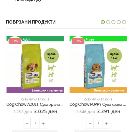
ПОВРЗАНИ ПРОДУКТИ
-7%
-7%
СУВА ХРАНА ЗА КУЧЕ
СУВА ХРАНА ЗА КУЧЕ
Dog Chow ADULT Сува храна за Возрасни кучиња со Јагнешко [Вреќа 14кг]
Dog Chow PUPPY Сува храна за Кученца со Пилешко [Вреќа 14кг]
3.025
ден
3.391
ден
3.253
ден
3.646
ден