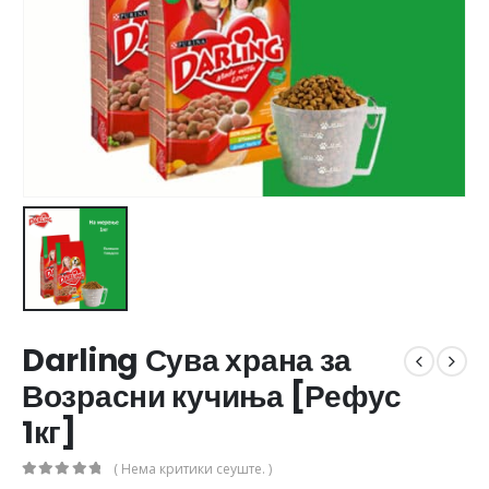
Darling Сува храна за
Возрасни кучиња [Рефус
1кг]
( Нема критики сеуште. )
0
out of 5