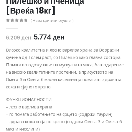
Пилешко и пченица
[Вреќа 18кг]
( Нема критики сеуште. )
0
out of 5
5.774
ден
6.209
ден
Високо квалитетна и лесно варлива храна за Возрасни
кучиња од Голем раст, со Пилешко како главна состојка.
Помага во одржување на мускулната маса, благодарение
на високо квалитетните протеини, а присуството на
Омега-3 и Омега-6 масни киселини ја помагаат здравата
кожа и сјајното крзно.
ФУНКЦИОНАЛНОСТИ:
– лесно варлива храна
– го помага работењето на срцето (содржи таурин)
– здрава кожа и сјајно крзно (содржи Омега-3 и Омега-6
масни киселини)