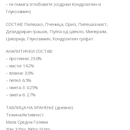
– ги помага зглобовите (содржи Кондроитин и
Глукозамин)
СОСТАВ: Пилешко, Пченица, Ориз, Пилешка маст,
Дехидриран грашок, Пулпа од цвекло, Минерали,
Цикорија, Глукозамин, Кондроитин сулфат.
АНАЛИТИЧКИ СОСТАВ:
– протеини: 25.0%
– масти: 14.2%
– влакна: 3.0%
– пепел: 6.5%
– омега-3: 0.25%
– омега-6: 2.7%
ТАБЛИЦА НА ХРАНЕЊЕ (дневно):
Тежина/Активност
Мала Средна Голема
30кг 325гр 390гр 510гр