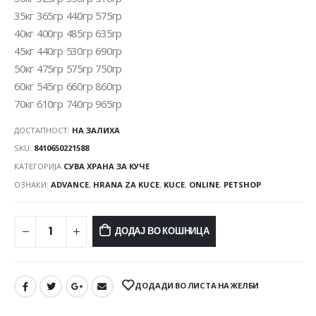
35кг 365гр 440гр 575гр
40кг 400гр 485гр 635гр
45кг 440гр 530гр 690гр
50кг 475гр 575гр 750гр
60кг 545гр 660гр 860гр
70кг 610гр 740гр 965гр
ДОСТАПНОСТ:
НА ЗАЛИХА
SKU:
8410650221588
КАТЕГОРИЈА
СУВА ХРАНА ЗА КУЧЕ
ОЗНАКИ:
ADVANCE
,
HRANA ZA KUCE
,
KUCE
,
ONLINE
,
PETSHOP
ДОДАЈ ВО КОШНИЦА
ДОДАДИ ВО ЛИСТА НА ЖЕЛБИ