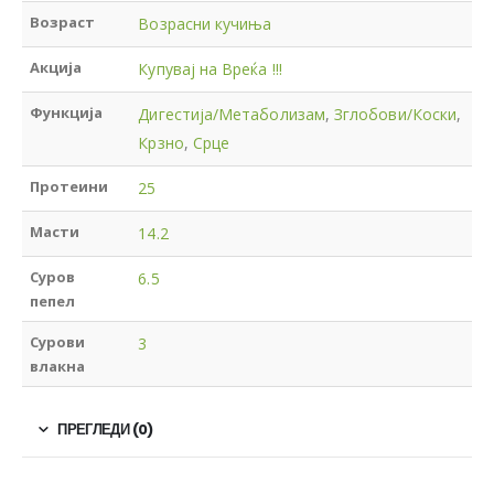
Возраст
Возрасни кучиња
Акција
Купувај на Вреќа !!!
Функција
Дигестија/Метаболизам
,
Зглобови/Коски
,
Крзно
,
Срце
Протеини
25
Масти
14.2
Суров
6.5
пепел
Сурови
3
влакна
ПРЕГЛЕДИ (0)