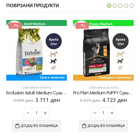
ПОВРЗАНИ ПРОДУКТИ
-7%
-7%
СУВА ХРАНА ЗА КУЧЕ
СУВА ХРАНА ЗА КУЧЕ
Exclusion Adult Medium Сува храна за Возрасни кучиња од Среден раст со Туна и зеленчук [Вреќа 12кг]
Pro Plan Medium PUPPY Сува храна за Кученца од Среден раст со Пилешко [Вреќа 12кг]
3.711
ден
4.723
ден
3.990
ден
5.079
ден
ДОДАЈ ВО КОШНИЦА
ДОДАЈ ВО КОШНИЦА