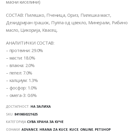
масни киселини)
СОСТАВ: Пилешко, Пченица, Ориз, Пилешка маст,
Дехидриран грашок, Пулпа од цвекло, Минерали, Рибино
масло, Цикорија, Квасец.
АНАЛИТИЧКИ СОСТАВ:
– протеини: 29.0%
– масти: 18.0%
– влакна: 2.0%
– пепел: 7.0%
– калциум: 1.3%
– фосфор: 1.0%
– омега-3: 0.6%
ДОСТАПНОСТ:
НА ЗАЛИХА
SKU:
8410650221625
КАТЕГОРИЈА
СУВА ХРАНА ЗА КУЧЕ
ОЗНАКИ:
ADVANCE
,
HRANA ZA KUCE
,
KUCE
,
ONLINE
,
PETSHOP