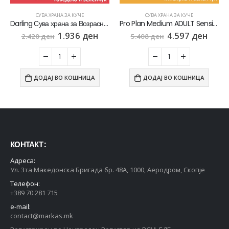
СУВА ХРАНА ЗА КУЧЕ
СУВА ХРАНА ЗА КУЧЕ
Darling Сува храна за Возрасни кучиња со Говедско и Пилешко [Вреќа 15кг]
Pro Plan Medium ADULT Sensitive Digestion (Grain Free) Сува храна за Возрасни кучиња од Среден раст со Мисирка [Вреќа 12кг]
1.936
ден
4.597
ден
2.420
ден
5.408
ден
ДОДАЈ ВО КОШНИЦА
ДОДАЈ ВО КОШНИЦА
КОНТАКТ :
Адреса:
Ул. 3та Македонска Бригада бр. 48А, 1000, Аеродром, Скопје
Телефон:
+389 70 281 715
e-mail:
contact@markas.mk