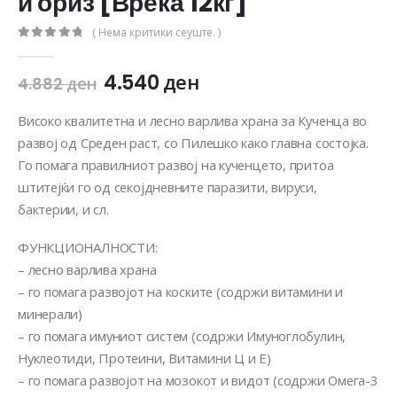
и ориз [Вреќа 12кг]
( Нема критики сеуште. )
0
out of 5
4.540
ден
4.882
ден
Високо квалитетна и лесно варлива храна за Кученца во
развој од Среден раст, со Пилешко како главна состојка.
Го помага правилниот развој на кученцето, притоа
штитејќи го од секојдневните паразити, вируси,
бактерии, и сл.
ФУНКЦИОНАЛНОСТИ:
– лесно варлива храна
– го помага развојот на коските (содржи витамини и
минерали)
– го помага имуниот систем (содржи Имуноглобулин,
Нуклеотиди, Протеини, Витамини Ц и Е)
– го помага развојот на мозокот и видот (содржи Омега-3