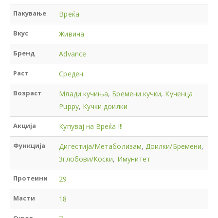
Пакување
Вреќа
Вкус
Живина
Бренд
Advance
Раст
Среден
Возраст
Млади кучиња
,
Бремени кучки
,
Кученца
Puppy
,
Кучки доилки
Акција
Купувај на Вреќа !!!
Функција
Дигестија/Метаболизам
,
Доилки/Бремени
,
Зглобови/Коски
,
Имунитет
Протеини
29
Масти
18