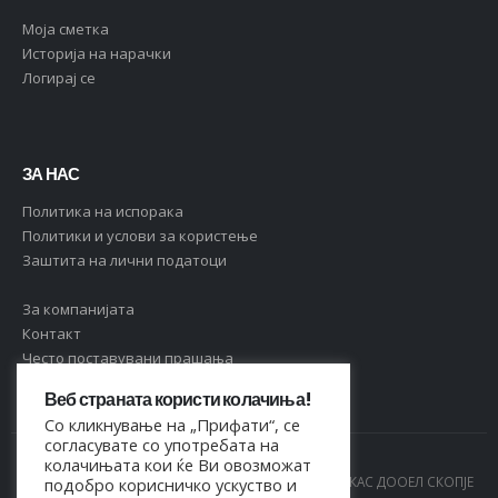
Moja сметка
Историја на нарачки
Логирај се
ЗА НАС
Политика на испорака
Политики и услови за користење
Заштита на лични податоци
За компанијата
Контакт
Често поставувани прашања
Веб страната користи колачиња!
Со кликнување на „Прифати“, се
согласувате со употребата на
колачињата кои ќе Ви овозможат
© Copyright 2021. Сите права се задржани од МАРКАС ДООЕЛ СКОПЈЕ
подобро корисничко ускуство и