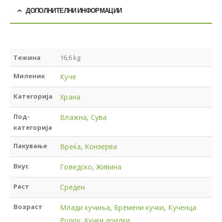
ДОПОЛНИТЕЛНИ ИНФОРМАЦИИ
Тежина
16,6 kg
Миленик
Куче
Категорија
Храна
Под-
Влажна
,
Сува
категорија
Пакување
Вреќа
,
Конзерва
Вкус
Говедско
,
Живина
Раст
Среден
Возраст
Млади кучиња
,
Бремени кучки
,
Кученца
Puppy
,
Кучки доилки