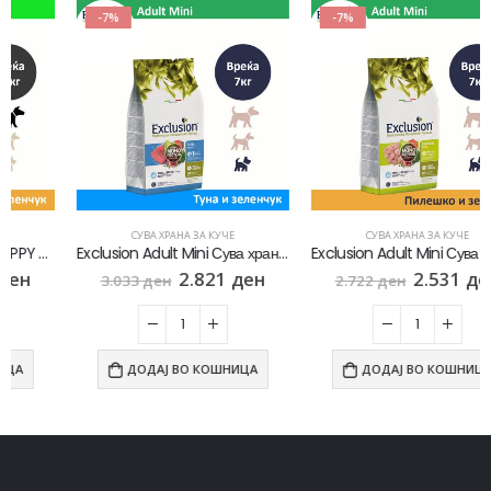
-7%
-7%
СУВА ХРАНА ЗА КУЧЕ
СУВА ХРАНА ЗА КУЧЕ
Exclusion Adult Mini Сува храна за Возрасни кучиња од мал раст со Туна и зеленчук [Вреќа 7кг]
Exclusion Adult Mini Сува храна за Возрасни кучиња од мал раст со Пилешко и зеленчук [Вреќа 7кг]
2.821
ден
2.531
ден
3.033
ден
2.722
ден
ДОДАЈ ВО КОШНИЦА
ДОДАЈ ВО КОШНИЦА