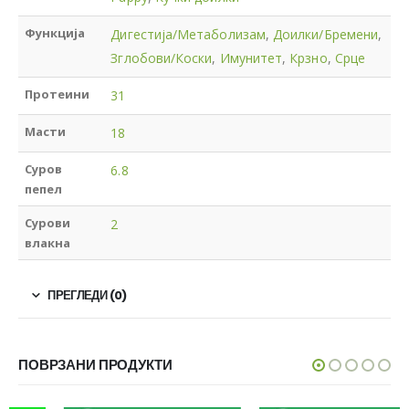
Функција
Дигестија/Метаболизам
,
Доилки/Бремени
,
Зглобови/Коски
,
Имунитет
,
Крзно
,
Срце
Протеини
31
Масти
18
Суров
6.8
пепел
Сурови
2
влакна
ПРЕГЛЕДИ (0)
ПОВРЗАНИ ПРОДУКТИ