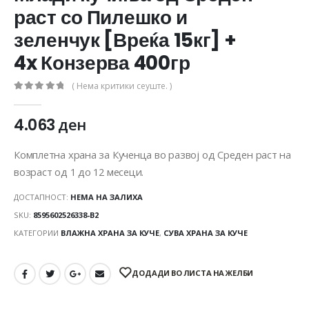
раст со Пилешко и
зеленчук [Вреќа 15кг] +
4x Конзерва 400гр
( Нема критики сеуште. )
0
out of 5
4.063
ден
Комплетна храна за Кученца во развој од Среден раст на
возраст од 1 до 12 месеци.
ДОСТАПНОСТ:
НЕМА НА ЗАЛИХА
SKU:
8595602526338-B2
КАТЕГОРИИ
ВЛАЖНА ХРАНА ЗА КУЧЕ
,
СУВА ХРАНА ЗА КУЧЕ
ДОДАДИ ВО ЛИСТА НА ЖЕЛБИ