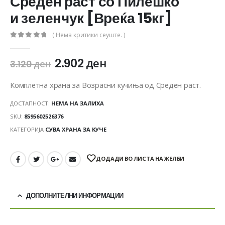
Среден раст со Пилешко
и зеленчук [Вреќа 15кг]
( Нема критики сеуште. )
0
out of 5
2.902
ден
3.120
ден
Комплетна храна за Возрасни кучиња од Среден раст.
ДОСТАПНОСТ:
НЕМА НА ЗАЛИХА
SKU:
8595602526376
КАТЕГОРИЈА
СУВА ХРАНА ЗА КУЧЕ
ДОДАДИ ВО ЛИСТА НА ЖЕЛБИ
ДОПОЛНИТЕЛНИ ИНФОРМАЦИИ