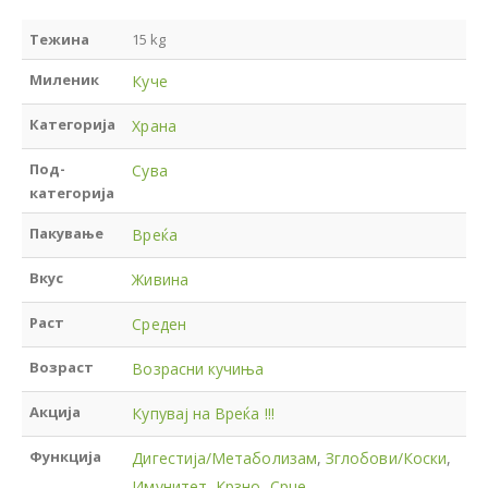
Тежина
15 kg
Миленик
Куче
Категорија
Храна
Под-
Сува
категорија
Пакување
Вреќа
Вкус
Живина
Раст
Среден
Возраст
Возрасни кучиња
Акција
Купувај на Вреќа !!!
Функција
Дигестија/Метаболизам
,
Зглобови/Коски
,
Имунитет
,
Крзно
,
Срце