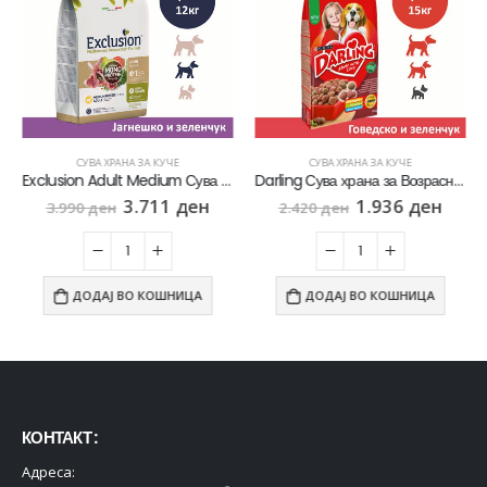
СУВА ХРАНА ЗА КУЧЕ
СУВА ХРАНА ЗА КУЧЕ
Exclusion Adult Medium Сува храна за Возрасни кучиња од Среден раст со Јагнешко и зеленчук [Вреќа 12кг]
Darling Сува храна за Возрасни кучиња со Говедско и Пилешко [Вреќа 15кг]
3.711
ден
1.936
ден
3.990
ден
2.420
ден
ДОДАЈ ВО КОШНИЦА
ДОДАЈ ВО КОШНИЦА
КОНТАКТ :
Адреса: