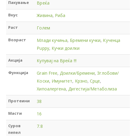
Пакување
Вреќа
Вкус
Живина
,
Риба
Раст
Голем
Возраст
Млади кучиња
,
Бремени кучки
,
Кученца
Puppy
,
Кучки доилки
Акција
Купувај на Вреќа !!!
Функција
Grain Free
,
Доилки/Бремени
,
Зглобови/
Коски
,
Имунитет
,
Крзно
,
Срце
,
Хипоалергена
,
Дигестија/Метаболиза
Протеини
38
Масти
16
Суров
7.8
пепел