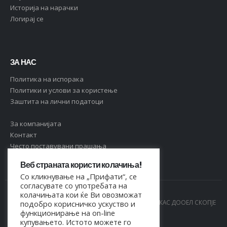
Историја на нарачки
Логирај се
ЗА НАС
Политика на испорака
Политики и услови за користење
Заштита на лични податоци
За компанијата
Контакт
Често поставувани прашања
Веб страната користи колачиња!
Со кликнување на „Прифати“, се
согласувате со употребата на
колачињата кои ќе Ви овозможат
© Copyright 2021. Сите права се задржани од МАРКАС ДООЕЛ СКОПЈЕ
подобро корисничко ускуство и
функционирање на on-line
- 4044021518150
купувањето. Истото можете го