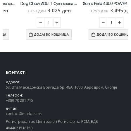
Dog Chow ADULT Сува храна за Возрасни кучиња со Јагнешко [Вреќа 14кг]
Sams Field 4300 POWER Сува храна за Активни кучиња со Пилешко и компир [Вреќа 13кг]
3.025
ден
3.495
ден
3.253
ден
3.758
ден
ДОДАЈ ВО КОШНИЦА
ДОДАЈ ВО КОШНИЦА
КОНТАКТ :
Адреса:
Ул. 3та Македонска Бригада бр. 48А, 1000, Аеродром, Скопје
Телефон:
+389 70 281 715
e-mail:
contact@markas.mk
Регистриран во Централен Регистар на РСМ, ЕДБ
4044021518150.