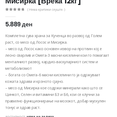
Мисирка [Вреќа 12кг]
( Нема критики сеуште. )
0
out of 5
5.889
ден
Комплетна сува храна за Кученца во развој од Голем
раст, со месо од Лосос и Мисирка.
– месо од Лосос како основен извор на протеин кој е
лесно сварлив и Омега-3 масни киселини кои го помагаат
менталниот развој, кардио-васкуларниот систем и
метаболизмот
– богата со Омега-6 масни киселини го ја одржуваат
кожата здрава и крзното сјајно.
– месо од Мисирка кое содржи минерали како што се
Цинкот, Селен и витамини Б3 и Б6, кои се клучни за
правилно функционирање на мозокот, добар мускулен
тонус и здрав раст.
ДОСТАПНОСТ:
НЕМА НА ЗАЛИХА