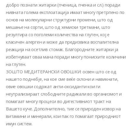
добро познати житарки (пченица, пченка и сл.) поради
нивната голема експлоатација имаат многу претрпено по
основ на молекуларни структурни промени, што од
мешање на сорти, што од хемиски третмани, што
резултира со поголеми количества на глутен, кој е
класичен алерген и може да предизвика воспалителна
реакција на осетлив стомак. Благородните житарки ја
избегнуваат оваа мана поради многу пониските количини
на глутен.
ЗОШТО МЕДИТЕРАНСКИ ОВОШКИ: освен што се од
нашето поднебје, на кое сме веќе склони и навикнати,
овие овошки содржат анти-оксиданти кои ги
неутрализираат слободните радикали во организмот и
помагаат многу процеси во дигестивниот тракт на
Вашето куче. Дополнително, тие се природен извор на
витамини и минерали, кои пак го помагаат природниот
имун систем.