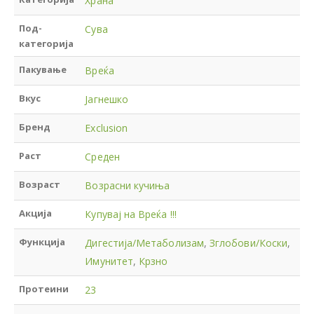
Храна
Под-
Сува
категорија
Пакување
Вреќа
Вкус
Јагнешко
Бренд
Exclusion
Раст
Среден
Возраст
Возрасни кучиња
Акција
Купувај на Вреќа !!!
Функција
Дигестија/Метаболизам
,
Зглобови/Коски
,
Имунитет
,
Крзно
Протеини
23