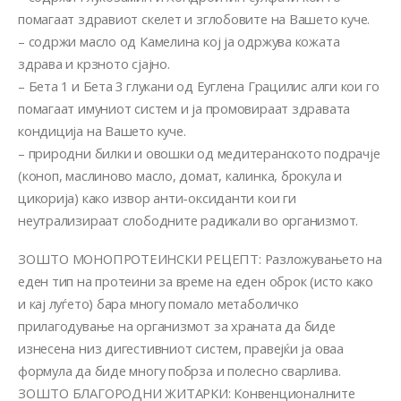
помагаат здравиот скелет и зглобовите на Вашето куче.
– содржи масло од Камелина кој ја одржува кожата
здрава и крзното сјајно.
– Бета 1 и Бета 3 глукани од Еуглена Грацилис алги кои го
помагаат имуниот систем и ја промовираат здравата
кондиција на Вашето куче.
– природни билки и овошки од медитеранското подрачје
(коноп, маслиново масло, домат, калинка, брокула и
цикорија) како извор анти-оксиданти кои ги
неутрализираат слободните радикали во организмот.
ЗОШТО МОНОПРОТЕИНСКИ РЕЦЕПТ: Разложувањето на
еден тип на протеини за време на еден оброк (исто како
и кај луѓето) бара многу помало метаболичко
прилагодување на организмот за храната да биде
изнесена низ дигестивниот систем, правејќи ја оваа
формула да биде многу побрза и полесно сварлива.
ЗОШТО БЛАГОРОДНИ ЖИТАРКИ: Конвенционалните