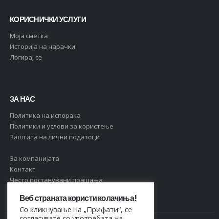
КОРИСНИЧКИ УСЛУГИ
Moja сметка
Историја на нарачки
Логирај се
ЗА НАС
Политика на испорака
Политики и услови за користење
Заштита на лични податоци
За компанијата
Контакт
Често поставувани прашања
Веб страната користи колачиња!
Со кликнување на „Прифати“, се
согласувате со употребата на