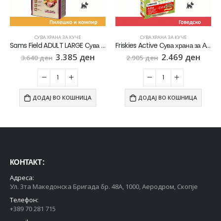
СУВА ХРАНА ЗА КУЧЕ
СУВА ХРАНА ЗА КУЧЕ
Sams Field ADULT LARGE Сува храна за Возрасни кучиња од Голем раст со Пилешко и компир [Вреќа 13кг]
Friskies Active Сува храна за Активни кучиња со Говедско [Вреќа 15кг]
3.385
ден
2.469
ден
3.640
ден
2.905
ден
ДОДАЈ ВО КОШНИЦА
ДОДАЈ ВО КОШНИЦА
КОНТАКТ :
Адреса:
Ул. 3та Македонска Бригада бр. 48А, 1000, Аеродром, Скопје
Телефон:
+389 70 281 715