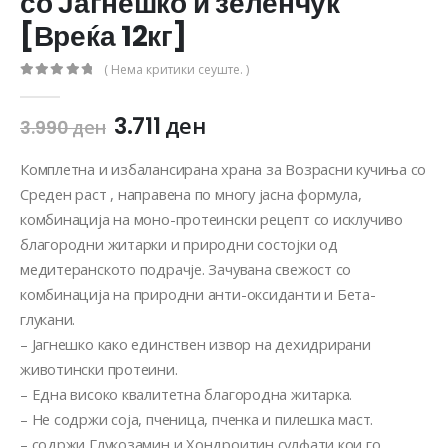
со Јагнешко и зеленчук
[Вреќа 12кг]
( Нема критики сеуште. )
0
out of 5
3.711
ден
3.990
ден
Комплетна и избалансирана храна за Возрасни кучиња со
Среден раст , направена по многу јасна формула,
комбинација на моно-протеински рецепт со исклучиво
благородни житарки и природни состојки од
медитеранското подрачје. Зачувана свежост со
комбинација на природни анти-оксиданти и Бета-
глукани.
– Јагнешко како единствен извор на дехидрирани
животински протеини.
– Една високо квалитетна благородна житарка.
– Не содржи соја, пченица, пченка и пилешка маст.
– содржи Глукозамин и Хондроитин сулфати кои го