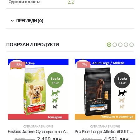
Сурови влакна
2.2
ПРЕГЛЕДИ (0)
ПОВРЗАНИ ПРОДУКТИ
-15%
-7%
СУВА ХРАНА ЗА КУЧЕ
СУВА ХРАНА ЗА КУЧЕ
Friskies Active Сува храна за Активни кучиња со Говедско [Вреќа 15кг]
Pro Plan Large Atletic ADULT Сува храна за Активни кучиња со Пилешко [Вреќа 14кг]
2.469
ден
4.561
ден
2.905
ден
4.904
ден