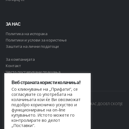
ЗА НАС
Политика на испорака
Политики и услови за користење
Заштита на лични податоци
За компанијата
Контакт
Често поставувани прашања
Веб страната користи колачиња!
Со кликнување на „Прифати“, се
согласувате со употребата на
колачињата кои ќе Ви овозможат
© Copyright 2021. Сите права се задржани од МАРКАС ДООЕЛ СКОПЈЕ
подобро корисничко ускуство и
функционирање на on-line
- 4044021518150
купувањето. Истото можете го
контролирате во делот
„Поставки".