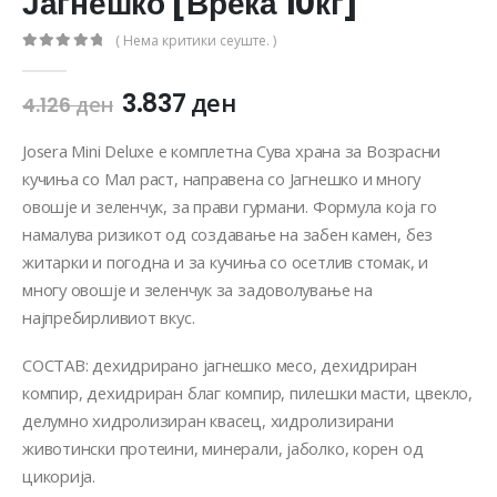
Јагнешко [Вреќа 10кг]
( Нема критики сеуште. )
0
out of 5
3.837
ден
4.126
ден
Josera Mini Deluxe е комплетна Сува храна за Возрасни
кучиња со Мал раст, направена со Јагнешко и многу
овошје и зеленчук, за прави гурмани. Формула која го
намалува ризикот од создавање на забен камен, без
житарки и погодна и за кучиња со осетлив стомак, и
многу овошје и зеленчук за задоволување на
најпребирливиот вкус.
СОСТАВ: дехидрирано јагнешко месо, дехидриран
компир, дехидриран благ компир, пилешки масти, цвекло,
делумно хидролизиран квасец, хидролизирани
животински протеини, минерали, јаболко, корен од
цикорија.