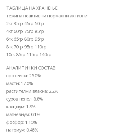
ТАБЛИЦА НА ХРАНЕЊЕ:
тежина неактивни нормални активни
2кг 35гр 45гр 50гр
4кг 60гр 75гр 85гр
6гк 65гр 80гр 95гр
8гк 70гр 95гр 110гр
10гк 85гр 115гр 140гр
АНАЛИТИЧКИ СОСТАВ:
протеини: 25.0%
масти: 17.0%
растителни влакна: 2.2%
суров пепел: 8.8%
калциум: 1.8%
магнезиум: 0.1%
фосфор: 1.15%
натриум: 0.45%