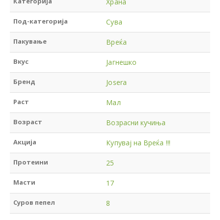
Категорија
Храна
Под-категорија
Сува
Пакување
Вреќа
Вкус
Јагнешко
Бренд
Josera
Раст
Мал
Возраст
Возрасни кучиња
Акција
Купувај на Вреќа !!!
Протеини
25
Масти
17
Суров пепел
8