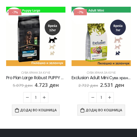
-7%
-7%
СУВА ХРАНА ЗА КУЧЕ
СУВА ХРАНА ЗА КУЧЕ
Pro Plan Large Robust PUPPY Сува храна за Кученца од Голем раст со Пилешко [Вреќа 12кг]
Exclusion Adult Mini Сува храна за Возрасни кучиња од мал раст со Пилешко и зеленчук [Вреќа 7кг]
4.723
ден
2.531
ден
5.079
ден
2.722
ден
ДОДАЈ ВО КОШНИЦА
ДОДАЈ ВО КОШНИЦА