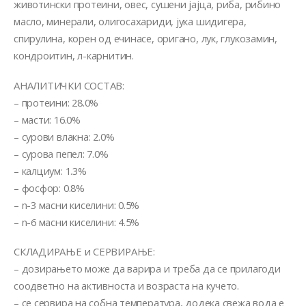
животински протеини, овес, сушени јајца, риба, рибино
масло, минерали, олигосахариди, јука шидигера,
спирулина, корен од ечинасе, оригано, лук, глукозамин,
кондроитин, л-карнитин.
АНАЛИТИЧКИ СОСТАВ:
– протеини: 28.0%
– масти: 16.0%
– сурови влакна: 2.0%
– сурова пепел: 7.0%
– калциум: 1.3%
– фосфор: 0.8%
– n-3 масни киселини: 0.5%
– n-6 масни киселини: 4.5%
СКЛАДИРАЊЕ и СЕРВИРАЊЕ:
– дозирањето може да варира и треба да се прилагоди
соодветно на активноста и возраста на кучето.
– се сервира на собна температура, додека свежа вода е