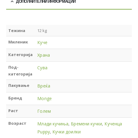
ДОПОЛНИТЕЛНИ ИНФОРМАЦИИ
Тежина
12 kg
Миленик
Куче
Категорија
Храна
Под-
Сува
категорија
Пакување
Вреќа
Бренд
Monge
Раст
Голем
Возраст
Млади кучиња
,
Бремени кучки
,
Кученца
Puppy
,
Кучки доилки