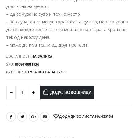
достапна на кучето.
– да се чува на суво и темно место.
– во случај да се менува храната на кучето, новата храна
да се воведе постепено со мешање на старата храна во
тек од неколку дена.
– може да има траги од друг протеин.
ДОСТАПНОСТ:
НА ЗАЛИХА
SKU:
8009470011136
КАТЕГОРИЈА
СУВА ХРАНА ЗА КУЧЕ
ДОДАЈ ВО КОШНИЦА
ДОДАДИ ВО ЛИСТА НА ЖЕЛБИ