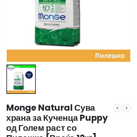
Monge Natural Сува
храна за Кученца Puppy
од Голем раст со