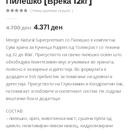
Пилешко [Вреќа 12кг]
( Нема критики сеуште. )
0
out of 5
4.371
ден
4.700
ден
Monge Natural Superpremium со Пилешко е комплетна
Сува храна за Кученца Puppies од Голем раст со тежина
од 32 до 80кг. Присуството на свежо пилешко освен што
обезбедува поинтезивен вкус и уживање во храната,
полесно е за варење и дигестија. Во формулата е
додаден и XoS пребиотик за помагање на цревната
дигестија. Присуството на Глукозамин и Кондроитин пак,
ги помагаат зглобовите и скелетниот систем. Не содржи
вештачки бои и додатоци.
СОСТАВ:
– пилешко, ориз, животинска маст, сушена пулпа од
цвекло, неактивиран пивски квасец, хидролизирани