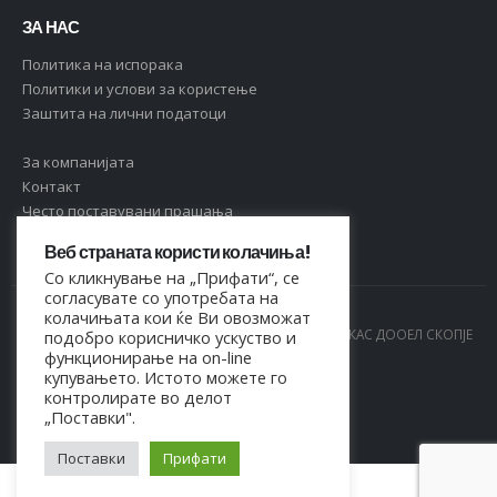
ЗА НАС
Политика на испорака
Политики и услови за користење
Заштита на лични податоци
За компанијата
Контакт
Често поставувани прашања
Веб страната користи колачиња!
Со кликнување на „Прифати“, се
согласувате со употребата на
колачињата кои ќе Ви овозможат
© Copyright 2021. Сите права се задржани од МАРКАС ДООЕЛ СКОПЈЕ
подобро корисничко ускуство и
функционирање на on-line
- 4044021518150
купувањето. Истото можете го
контролирате во делот
„Поставки".
Поставки
Прифати