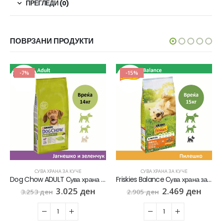
ПРЕГЛЕДИ (0)
ПОВРЗАНИ ПРОДУКТИ
-7%
-15%
СУВА ХРАНА ЗА КУЧЕ
СУВА ХРАНА ЗА КУЧЕ
Dog Chow ADULT Сува храна за Возрасни кучиња со Јагнешко [Вреќа 14кг]
Friskies Balance Сува храна за Возрасни кучиња со Пилешко и зеленчук [Вреќа 15кг]
3.025
ден
2.469
ден
3.253
ден
2.905
ден