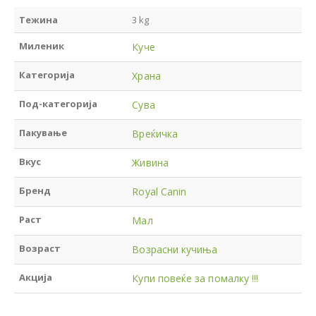
Тежина
3 kg
Миленик
Куче
Категорија
Храна
Под-категорија
Сува
Пакување
Вреќичка
Вкус
Живина
Бренд
Royal Canin
Раст
Мал
Возраст
Возрасни кучиња
Акција
Купи повеќе за помалку !!!