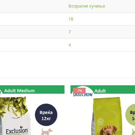
Возрасни кучиња
18
7
4
-7%