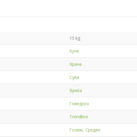
15 kg
Куче
Храна
Сува
Вреќа
Говедско
Trendline
Голем
,
Среден