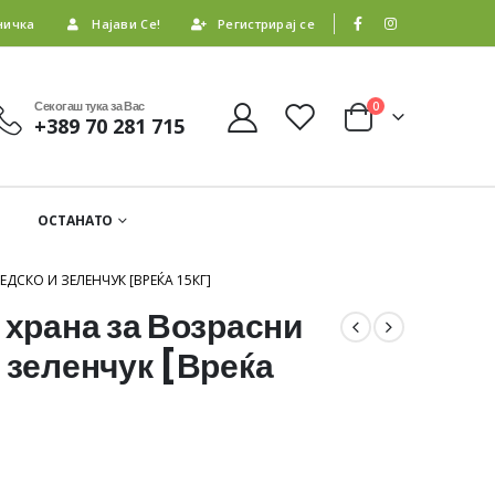
ничка
Најави Се!
Регистрирај се
Секогаш тука за Вас
0
+389 70 281 715
ОСТАНАТО
ДСКО И ЗЕЛЕНЧУК [ВРЕЌА 15КГ]
 храна за Возрасни
 зеленчук [Вреќа