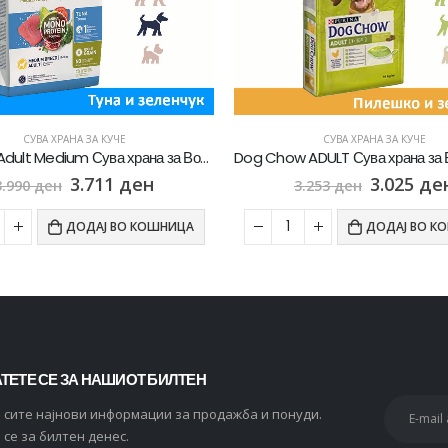
СУВА ХРАНА ЗА КУЧЕ
СУВА ХРАНА ЗА КУЧЕ
Dog Chow ADULT Сува храна за Возрасни кучиња со Пилешко [Вреќа 14кг]
3.025
ден
3.391
де
3.253
ден
3.646
ден
ДОДАЈ ВО КОШНИЦА
ДОДАЈ ВО К
ТЕТЕ СЕ ЗА НАШИОТ БИЛТЕН
и сите најнови информации за продажба и понуди.
 се за билтен денес.