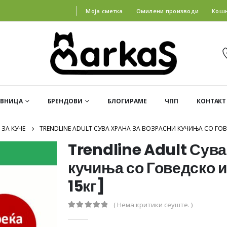
Моја сметка
Омилени производи
Кош
АВНИЦА
БРЕНДОВИ
БЛОГИРАМЕ
ЧПП
КОНТАКТ
 ЗА КУЧЕ
TRENDLINE ADULT СУВА ХРАНА ЗА ВОЗРАСНИ КУЧИЊА СО ГОВЕ
Trendline Adult Сува
кучиња со Говедско и
15кг]
( Нема критики сеуште. )
0
out of 5