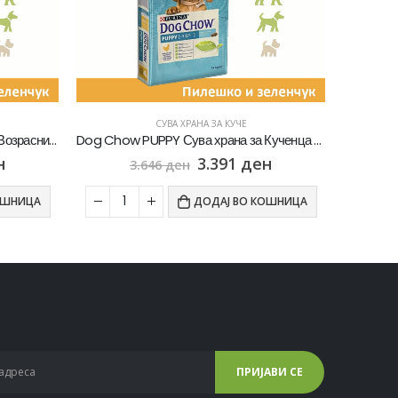
СУВА ХРАНА ЗА КУЧЕ
Dog Chow PUPPY Сува храна за Кученца со Пилешко [Вреќа 14кг]
Friskies Active Сува храна за Активни кучиња со Говедско [Вреќа 15кг]
н
2.469
ден
2.905
ден
ОШНИЦА
ДОДАЈ ВО КОШНИЦА