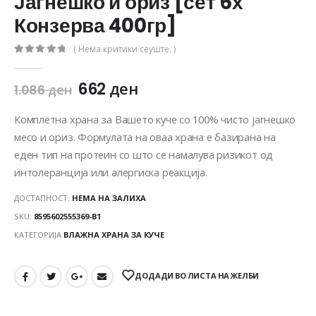
Јагнешко и ориз [сет 6х
Конзерва 400гр]
( Нема критики сеуште. )
0
out of 5
662
ден
1.086
ден
Комплетна храна за Вашето куче со 100% чисто јагнешко
месо и ориз. Формулата на оваа храна е базирана на
еден тип на протеин со што се намалува ризикот од
интолеранција или алергиска реакција.
ДОСТАПНОСТ:
НЕМА НА ЗАЛИХА
SKU:
8595602555369-B1
КАТЕГОРИЈА
ВЛАЖНА ХРАНА ЗА КУЧЕ
ДОДАДИ ВО ЛИСТА НА ЖЕЛБИ