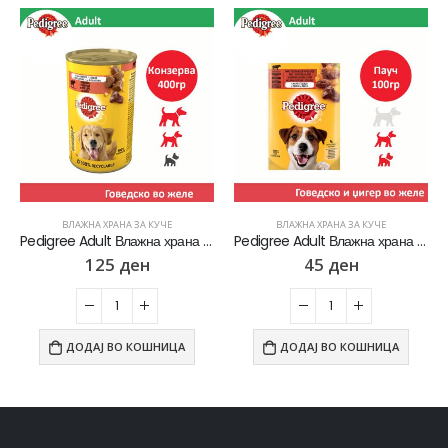
ВЛАЖНА ХРАНА ЗА КУЧЕ
ВЛАЖНА ХРАНА ЗА КУЧЕ
Pedigree Adult Влажна храна за Возрасни кучиња со Парчиња Говедско во желе [Конзерва 400гр]
Pedigree Adult Влажна храна за Возрасни кучиња со Парчиња Говедско и џигер во желе [Кесичка 100гр]
125
ден
45
ден
ДОДАЈ ВО КОШНИЦА
ДОДАЈ ВО КОШНИЦА