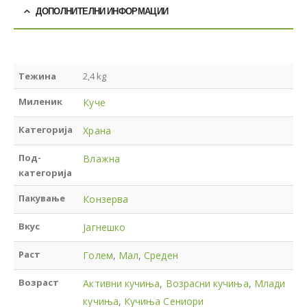
ДОПОЛНИТЕЛНИ ИНФОРМАЦИИ
Тежина
2,4 kg
Миленик
Куче
Категорија
Храна
Под-
Влажна
категорија
Пакување
Конзерва
Вкус
Јагнешко
Раст
Голем
,
Мал
,
Среден
Возраст
Активни кучиња
,
Возрасни кучиња
,
Млади
кучиња
,
Кучиња Сениори