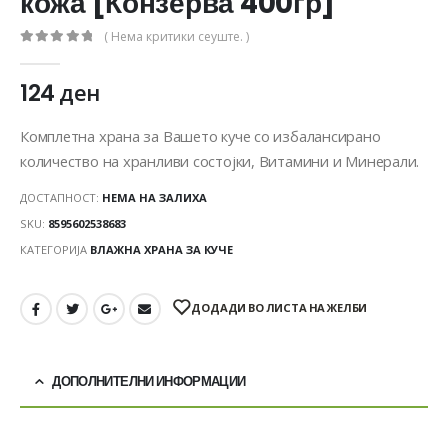
кожа [Конзерва 400гр]
( Нема критики сеуште. )
0
out of 5
124
ден
Комплетна храна за Вашето куче со избалансирано
количество на хранливи состојки, Витамини и Минерали.
ДОСТАПНОСТ:
НЕМА НА ЗАЛИХА
SKU:
8595602538683
КАТЕГОРИЈА
ВЛАЖНА ХРАНА ЗА КУЧЕ
ДОДАДИ ВО ЛИСТА НА ЖЕЛБИ
ДОПОЛНИТЕЛНИ ИНФОРМАЦИИ