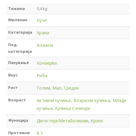
Тежина
0,4 kg
Миленик
Куче
Категорија
Храна
Под-
Влажна
категорија
Пакување
Конзерва
Вкус
Риба
Раст
Голем
,
Мал
,
Среден
Возраст
Активни кучиња
,
Возрасни кучиња
,
Млади
кучиња
,
Кучиња Сениори
Функција
Дигестија/Метаболизам
,
Крзно
Протеини
8.5