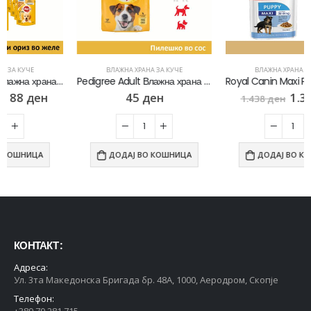
ВЛАЖНА ХРАНА ЗА КУЧЕ
ВЛАЖНА ХРАНА ЗА КУЧЕ
Pedigree Adult Влажна храна за Возрасни кучиња со Парчиња Пилешко и зеленчук во сос [Кесичка 100гр]
Royal Canin Maxi Puppy Влажна храна за Кученца со Голем раст со Парчиња месо во сос [10х Кесичка 140гр]
45
ден
1.309
ден
1.438
ден
ДОДАЈ ВО КОШНИЦА
ДОДАЈ ВО КОШНИЦА
КОНТАКТ :
Адреса:
Ул. 3та Македонска Бригада бр. 48А, 1000, Аеродром, Скопје
Телефон:
+389 70 281 715