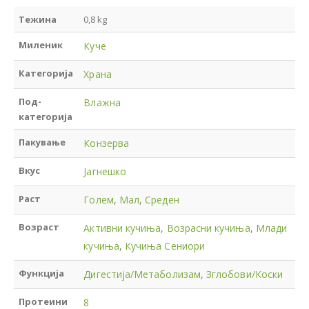
Тежина
0,8 kg
Миленик
Куче
Категорија
Храна
Под-
Влажна
категорија
Пакување
Конзерва
Вкус
Јагнешко
Раст
Голем
,
Мал
,
Среден
Возраст
Активни кучиња
,
Возрасни кучиња
,
Млади
кучиња
,
Кучиња Сениори
Функција
Дигестија/Метаболизам
,
Зглобови/Коски
Протеини
8