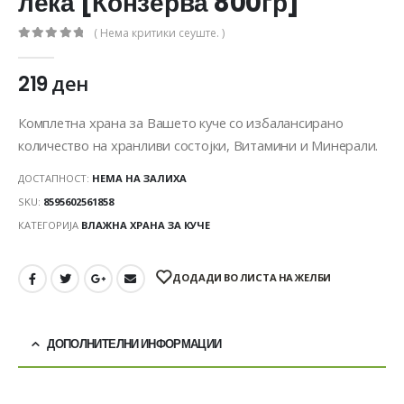
леќа [Конзерва 800гр]
( Нема критики сеуште. )
0
out of 5
219
ден
Комплетна храна за Вашето куче со избалансирано
количество на хранливи состојки, Витамини и Минерали.
ДОСТАПНОСТ:
НЕМА НА ЗАЛИХА
SKU:
8595602561858
КАТЕГОРИЈА
ВЛАЖНА ХРАНА ЗА КУЧЕ
ДОДАДИ ВО ЛИСТА НА ЖЕЛБИ
ДОПОЛНИТЕЛНИ ИНФОРМАЦИИ