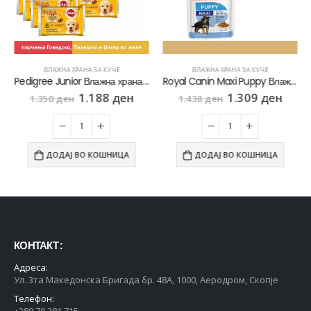
ВЛАЖНА ХРАНА ЗА КУЧЕ
ВЛАЖНА ХРАНА ЗА КУЧЕ
Pedigree Junior Влажна храна за Кученца во раст [сет 9х Кесичка 4×100гр]
Royal Canin Maxi Puppy Влажна храна за Кученца со Голем раст со Парчиња месо во сос [10х Кесичка 140гр]
1.188
ден
1.309
ден
1.350
ден
1.438
ден
ДОДАЈ ВО КОШНИЦА
ДОДАЈ ВО КОШНИЦА
КОНТАКТ :
Адреса:
Ул. 3та Македонска Бригада бр. 48А, 1000, Аеродром, Скопје
Телефон:
+389 70 281 715