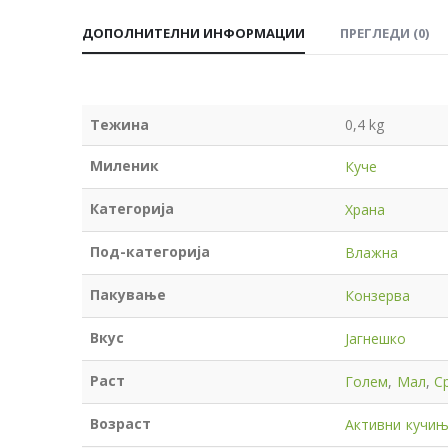
ДОПОЛНИТЕЛНИ ИНФОРМАЦИИ
ПРЕГЛЕДИ (0)
Тежина
0,4 kg
Миленик
Куче
Категорија
Храна
Под-категорија
Влажна
Пакување
Конзерва
Вкус
Јагнешко
Раст
Голем
,
Мал
,
С
Возраст
Активни кучи