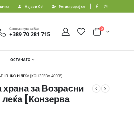
ничка
Најави Се!
Регистрирај се
Секогаш тука за Вас
0
+389 70 281 715
ОСТАНАТО
ГНЕШКО И ЛЕЌА [КОНЗЕРВА 400ГР]
 храна за Возрасни
 леќа [Конзерва