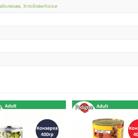
таболизам
,
Зглобови/Коски