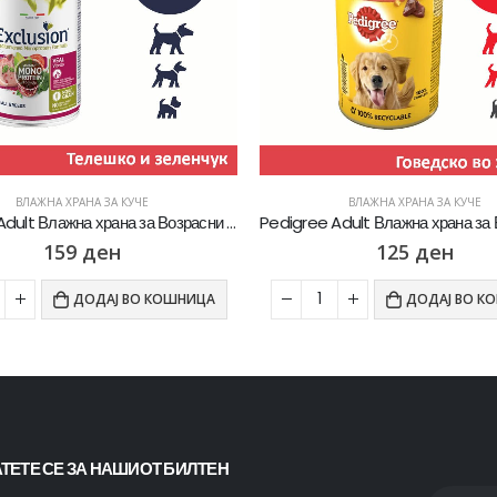
ВЛАЖНА ХРАНА ЗА КУЧЕ
ВЛАЖНА ХРАНА ЗА КУЧЕ
Pedigree Adult Влажна храна за Возрасни кучиња со Парчиња Говедско во желе [Конзерва 400гр]
125
ден
93
ден
ДОДАЈ ВО КОШНИЦА
ДОДАЈ ВО К
ТЕТЕ СЕ ЗА НАШИОТ БИЛТЕН