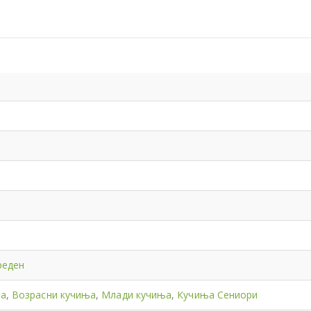
реден
ња
,
Возрасни кучиња
,
Млади кучиња
,
Кучиња Сениори