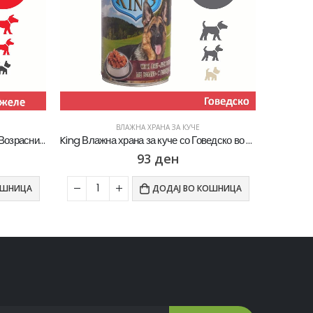
ВЛАЖНА ХРАНА ЗА КУЧЕ
King Влажна храна за куче со Говедско во сос [Конзерва 1.24кг]
Pedigree Junior Влажна храна за Кученца во раст [сет 30х Кесичка 100гр]
1.188
ден
1.350
ден
ОШНИЦА
ДОДАЈ ВО КОШНИЦА