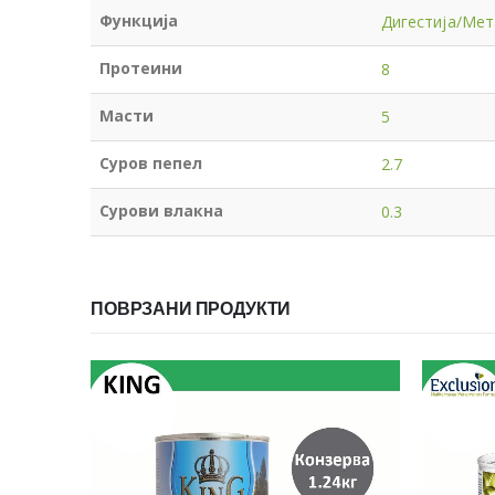
Функција
Дигестија/Ме
Протеини
8
Масти
5
Суров пепел
2.7
Сурови влакна
0.3
ПОВРЗАНИ ПРОДУКТИ