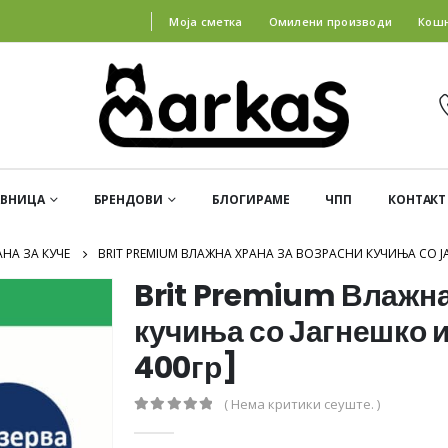
Моја сметка
Омилени производи
Кош
АВНИЦА
БРЕНДОВИ
БЛОГИРАМЕ
ЧПП
КОНТАКТ
НА ЗА КУЧЕ
BRIT PREMIUM ВЛАЖНА ХРАНА ЗА ВОЗРАСНИ КУЧИЊА СО ЈА
Brit Premium Влажна
кучиња со Јагнешко и
400гр]
( Нема критики сеуште. )
0
out of 5