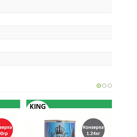
-12%
-9%