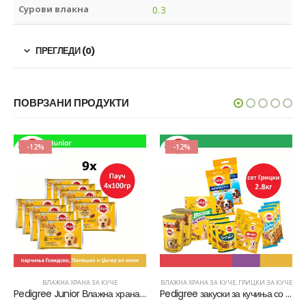
Сурови влакна
0.3
ПРЕГЛЕДИ (0)
ПОВРЗАНИ ПРОДУКТИ
-12%
-12%
ВЛАЖНА ХРАНА ЗА КУЧЕ
ВЛАЖНА ХРАНА ЗА КУЧЕ
,
ГРИЦКИ ЗА КУЧЕ
Pedigree Junior Влажна храна за Кученца во раст [сет 9х Кесичка 4×100гр]
Pedigree закуски за кучиња со среден раст, сет од 2.8кг