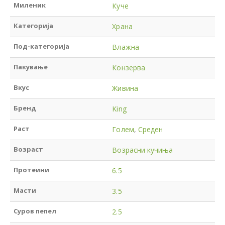
Миленик
Куче
Категорија
Храна
Под-категорија
Влажна
Пакување
Конзерва
Вкус
Живина
Бренд
King
Раст
Голем
,
Среден
Возраст
Возрасни кучиња
Протеини
6.5
Масти
3.5
Суров пепел
2.5