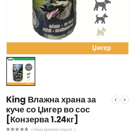
King Влажна храна за
куче со Џигер во сос
[Конзерва 1.24кг]
( Нема критики сеуште. )
0
out of 5