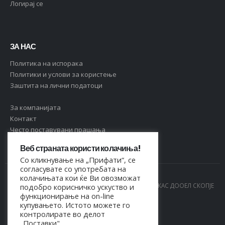
Логирај се
ЗА НАС
Политика на испорака
Политики и услови за користење
Заштита на лични податоци
За компанијата
Контакт
Често поставувани прашања
Веб страната користи колачиња!
Со кликнување на „Прифати“, се
согласувате со употребата на
колачињата кои ќе Ви овозможат
© Copyright 2021. Сите права се задржани од МАРКАС ДООЕЛ СКОПЈЕ
подобро корисничко ускуство и
функционирање на on-line
- 4044021518150
купувањето. Истото можете го
контролирате во делот
„Поставки".