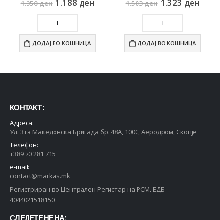
1.188
ден
1.323
ден
1.350
ден
1.503
ден
ДОДАЈ ВО КОШНИЦА
ДОДАЈ ВО КОШНИЦА
КОНТАКТ :
Адреса:
Ул. 3та Македонска Бригада бр. 48А, 1000, Аеродром, Скопје
Телефон:
+389 70 281 715
e-mail:
contact@markas.mk
Регистриран во Централен Регистар на РСМ, ЕДБ
4044021518150.
СЛЕДЕТЕ НЕ НА: