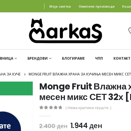
Моја сметка
Омилени производи
Кош
АВНИЦА
БРЕНДОВИ
БЛОГИРАМЕ
ЧПП
КОНТАКТ
НА ЗА КУЧЕ
MONGE FRUIT ВЛАЖНА ХРАНА ЗА КУЧИЊА МЕСЕН МИКС СЕТ 
Monge Fruit Влажна 
месен микс СЕТ 32х 
( Нема критики сеуште. )
0
out of 5
1.944
ден
2.400
ден