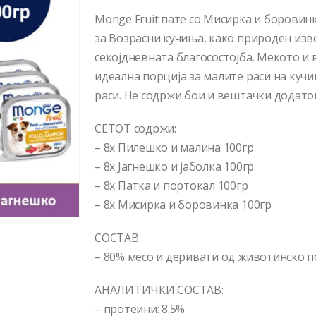
Monge Fruit пате со Мисирка и боровин
за Возрасни кучиња, како природен изв
секојдневната благосостојба. Мекото и
идеална порција за малите раси на куч
раси. Не содржи бои и вештачки додато
СЕТОТ содржи:
– 8х Пилешко и малина 100гр
– 8x Јагнешко и јаболка 100гр
– 8х Патка и портокал 100гр
– 8х Мисирка и боровинка 100гр
СОСТАВ:
– 80% месо и деривати од животинско п
АНАЛИТИЧКИ СОСТАВ:
– протеини: 8.5%