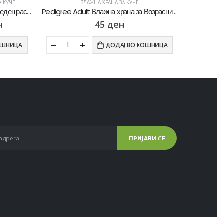
А КУЧЕ
ВЛАЖНА ХРАНА ЗА КУЧЕ
Pedigree закуски за кучиња со среден раст, сет од 2.8кг
Pedigree Adult Влажна храна за Возрасни кучиња со Парчиња Говедско и Јагнешко во сос [Кесичка 100гр]
н
45
ден
ОШНИЦА
ДОДАЈ ВО КОШНИЦА