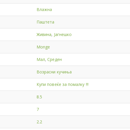
Влажна
Паштета
Живина
,
Јагнешко
Monge
Мал
,
Среден
Возрасни кучиња
Купи повеќе за помалку !!!
8.5
7
2.2