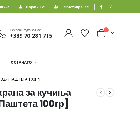
ничка
Најави Се!
Регистрирај се
Секогаш тука за Вас
0
+389 70 281 715
ОСТАНАТО
32Х [ПАШТЕТА 100ГР]
храна за кучиња
[Паштета 100гр]