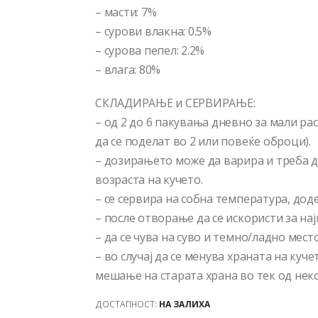
– масти: 7%
– сурови влакна: 0.5%
– сурова пепел: 2.2%
– влага: 80%
СКЛАДИРАЊЕ и СЕРВИРАЊЕ:
– од 2 до 6 пакувања дневно за мали рас
да се поделат во 2 или повеќе оброци).
– дозирањето може да варира и треба д
возраста на кучето.
– се сервира на собна температура, доде
– после отворање да се искористи за нај
– да се чува на суво и темно/ладно место
– во случај да се менува храната на куч
мешање на старата храна во тек од неко
ДОСТАПНОСТ:
НА ЗАЛИХА