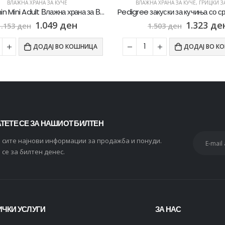
ВЛАЖНА ХРАНА ЗА КУЧЕ
ВЛАЖНА ХРАНА ЗА КУЧЕ
,
ГРИЦКИ З
Royal Canin Mini Adult Влажна храна за Возрасни кучиња со Мал раст со Парчиња месо во сос [12х Кесичка 85гр]
1.049
ден
1.323
де
1.153
ден
1.503
ден
ДОДАЈ ВО КОШНИЦА
ДОДАЈ ВО К
ТЕТЕ СЕ ЗА НАШИОТ БИЛТЕН
и сите најнови информации за продажба и понуди.
 се за билтен денес.
ЧКИ УСЛУГИ
ЗА НАС