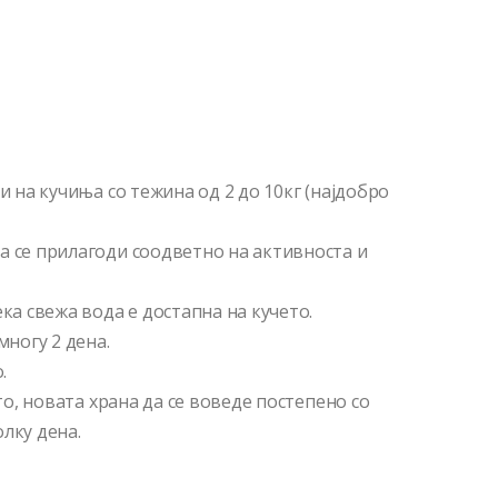
и на кучиња со тежина од 2 до 10кг (најдобро
а се прилагоди соодветно на активноста и
ка свежа вода е достапна на кучето.
многу 2 дена.
.
ето, новата храна да се воведе постепено со
лку дена.