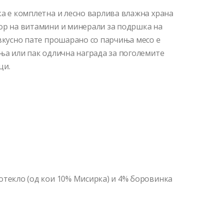
ка е комплетна и лесно варлива влажна храна
ор на витамини и минерали за подршка на
 вкусно пате прошарано со парчиња месо е
иња или пак одлична награда за поголемите
ци.
отекло (од кои 10% Мисирка) и 4% боровинка