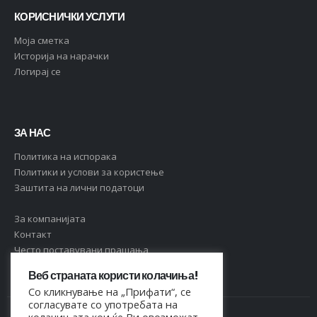
КОРИСНИЧКИ УСЛУГИ
Moja сметка
Историја на нарачки
Логирај се
ЗА НАС
Политика на испорака
Политики и услови за користење
Заштита на лични податоци
За компанијата
Контакт
Често поставувани прашања
Веб страната користи колачиња!
Со кликнување на „Прифати“, се
согласувате со употребата на