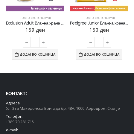
ВЛАЖНА ХРАНА ЗА КУЧЕ
ВЛАЖНА ХРАНА ЗА КУЧЕ
Exclusion Adult Влажна храна за Возрасни кучиња со Јагнешко и зеленчук [Конзерва 400гр]
Pedigree Junior Влажна храна за Кученца во раст со Парчиња Говедско, Пилешко, Џигер и зеленчук во сос [Кесичка 4×100гр]
159
ден
150
ден
ДОДАЈ ВО КОШНИЦА
ДОДАЈ ВО КОШНИЦА
КОНТАКТ :
Адреса:
Ул. 3та Македонска Бригада бр. 48А, 1000, Аеродром, Скопје
Телефон:
+389 70 281 715
e-mail: