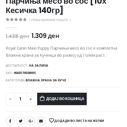
Парчиња месо во сос [10х
Кесичка 140гр]
( Нема критики сеуште. )
0
out of 5
1.309
ден
1.438
ден
Royal Canin Maxi Puppy Парчиња месо во сос е комплетна
Влажна храна за Кученца во развој од Голем раст.
ДОСТАПНОСТ:
НА ЗАЛИХА
SKU:
9003579308935
КАТЕГОРИЈА
ВЛАЖНА ХРАНА ЗА КУЧЕ
ДОДАЈ ВО КОШНИЦА
ДОДАДИ ВО ЛИСТА НА ЖЕЛБИ