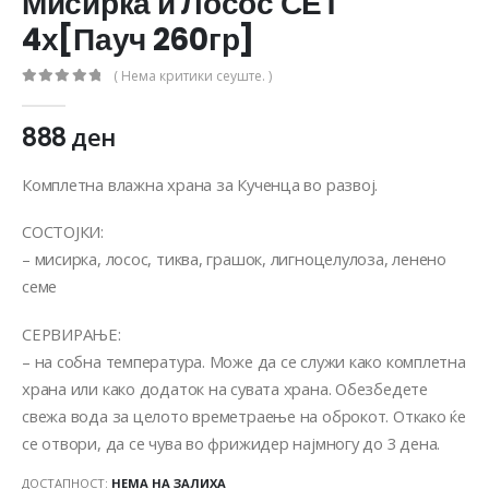
Мисирка и Лосос СЕТ
4х[Пауч 260гр]
( Нема критики сеуште. )
0
out of 5
888
ден
Комплетна влажна храна за Кученца во развој.
СОСТОЈКИ:
– мисирка, лосос, тиква, грашок, лигноцелулоза, ленено
семе
СЕРВИРАЊЕ:
– на собна температура. Може да се служи како комплетна
храна или како додаток на сувата храна. Обезбедете
свежа вода за целото времетраење на оброкот. Откако ќе
се отвори, да се чува во фрижидер најмногу до 3 дена.
ДОСТАПНОСТ:
НЕМА НА ЗАЛИХА