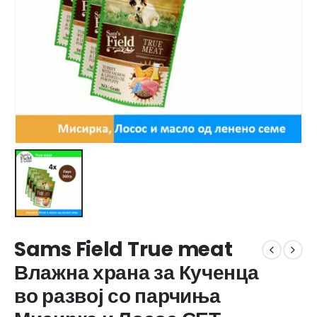
Sams Field True meat
Влажна храна за Кученца
во развој со парчиња