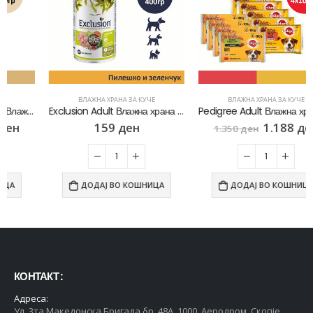
ВЛАЖНА ХРАНА ЗА КУЧЕ
ВЛАЖНА ХРАНА ЗА КУЧЕ
Exclusion Adult Влажна храна за Возрасни кучиња со Пилешко и зеленчук [Конзерва 400гр]
Pedigree Adult Влажна храна за Возрасни кучиња [сет 9х Кесичка 4×100гр]
159
ден
1.188
ден
1.350
ден
ДОДАЈ ВО КОШНИЦА
ДОДАЈ ВО КОШНИЦА
КОНТАКТ :
Адреса:
Ул. 3та Македонска Бригада бр. 48А, 1000, Аеродром, Скопје