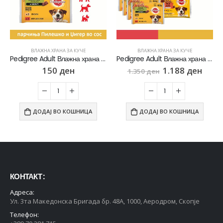
ВЛАЖНА ХРАНА ЗА КУЧЕ
ВЛАЖНА ХРАНА ЗА КУЧЕ
Pedigree Adult Влажна храна за Возрасни кучиња со Парчиња Пилешко, Џигер и зеленчук во сос [Кесичка 4×100гр]
Pedigree Adult Влажна храна за Возрасни кучиња [сет 9х Кесичка 4×100гр]
150
ден
1.188
ден
1.350
ден
ДОДАЈ ВО КОШНИЦА
ДОДАЈ ВО КОШНИЦА
КОНТАКТ :
Адреса:
Ул. 3та Македонска Бригада бр. 48А, 1000, Аеродром, Скопје
Телефон: