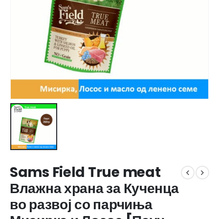
Sams Field True meat
Влажна храна за Кученца
во развој со парчиња