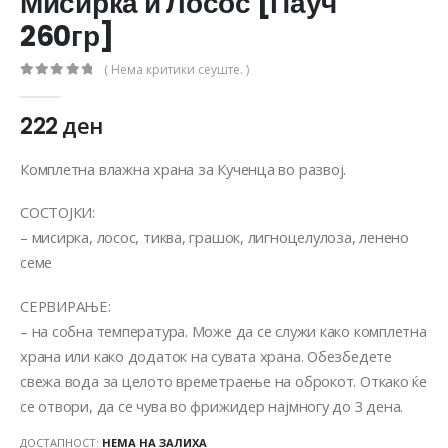
Мисирка и Лосос [Пауч
260гр]
( Нема критики сеуште. )
0
out of 5
222
ден
Комплетна влажна храна за Кученца во развој.
СОСТОЈКИ:
– мисирка, лосос, тиква, грашок, лигноцелулоза, ленено
семе
СЕРВИРАЊЕ:
– на собна температура. Може да се служи како комплетна
храна или како додаток на сувата храна. Обезбедете
свежа вода за целото времетраење на оброкот. Откако ќе
се отвори, да се чува во фрижидер најмногу до 3 дена.
ДОСТАПНОСТ:
НЕМА НА ЗАЛИХА