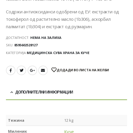
Содржи антиоксиданси одобрени од ЕУ: екстракти од
токоферол од растително масло (1b306), аскорбил
палмитат (1b304) и екстракт од рузмарин.
ДОСТАПНОСТ:
НЕМА НА ЗАЛИХА
SKU:
8595602528127
КАТЕГОРИЈА
МЕДИЦИНСКА СУВА ХРАНА ЗА КУЧЕ
ДОДАДИ ВО ЛИСТА НА ЖЕЛБИ
ДОПОЛНИТЕЛНИ ИНФОРМАЦИИ
Тежина
12 kg
Миленик
Куче