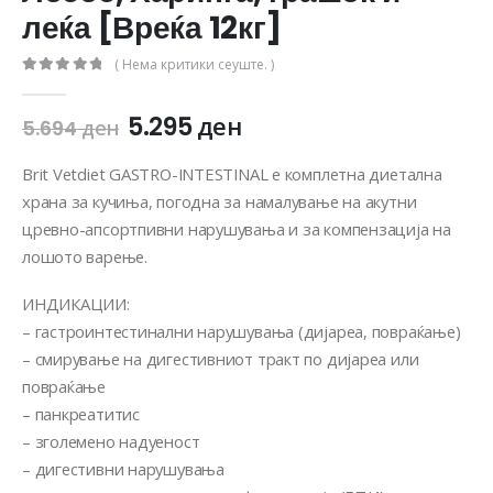
леќа [Вреќа 12кг]
( Нема критики сеуште. )
0
out of 5
5.295
ден
5.694
ден
Brit Vetdiet GASTRO-INTESTINAL е комплетна диетална
храна за кучиња, погодна за намалување на акутни
цревно-апсортпивни нарушувања и за компензација на
лошото варење.
ИНДИКАЦИИ:
– гастроинтестинални нарушувања (дијареа, повраќање)
– смирување на дигестивниот тракт по дијареа или
повраќање
– панкреатитис
– зголемено надуеност
– дигестивни нарушувања