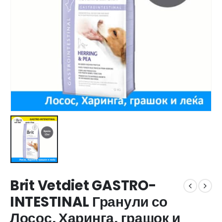
Brit Vetdiet GASTRO-
INTESTINAL Гранули со
Лосос, Харинга, грашок и