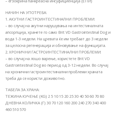
– егзокрина панкреасна инсуфициенција (ЕПИ)
НАЧИН НА УПОТРЕБА:
1. АКУТНИ ГАСТРОИНТЕСТИНАЛНИ ПРОБЛЕМИ:
– во случај на акутни нарушувања на интестиналната
апсорпција, хранете го само Brit VD Gastrointestinal Dog и
вода 1-3 недели. На цревата ќе им требаат до 3 недели
за целосна регенерација и обновување на функцијата.
2. ХРОНИЧНИ ГАСТРОИНТЕСТИНАЛНИ ПРОБЛЕМИ:
– во случај на лошо варење, користете Brit VD
Gastrointestinal Dog во период од 3-12 недели. Во случај
на хронични гастроинтестинални проблеми храната
треба да се користи доживотно.
ТАБЕЛА ЗА ХРАНА:
ТЕЖИНА КУЧЕЊЕ (KG) 2 5 10 15 20 25 30 40 50 60 70 80
ДНЕВНА КОЛИЧКА (Г) 30 70 120 160 200 240 270 340 400
460 510 570