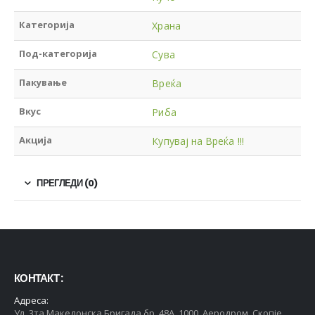
Категорија
Храна
Под-категорија
Сува
Пакување
Вреќа
Вкус
Риба
Акција
Купувај на Вреќа !!!
ПРЕГЛЕДИ (0)
КОНТАКТ :
Адреса:
Ул. 3та Македонска Бригада бр. 48А, 1000, Аеродром, Скопје