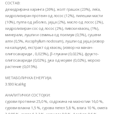
СОСТАВ:
дехидрирана харинга (26%), жолт грашок (23%), леќа,
хидролизиран протеин од лосос (12%), пилешки масти
(10%), пулпа од јаболко, јајца (2%), масло од лосос (2%),
хидролизиран сос од лосос (2%), пивски квасец (1%),
минерали, лушпи и семиња од псилиум (0,5%), сушени
алги (0,5%, Ascophyllum nodosum), лушпи од јајца (извор
на калциум), екстракт од квасец (извор на манан-
олигосахариди , 0,025%), β-глукани (0,022%), фрукто-
олигосахариди (0,02%), јука од мојаве (0,02%), морско
растение (0,015%).
МЕТАБОЛИЧКА ЕНЕРГИЈА:
3.930 kcal/kg
АНАЛИТИЧКИ СОСТОЈКИ:
сурови протеини 25,0 %, содржина на маснотии 16,0 %,
сурови влакна 1,5 %, сурова пепел 5,8 %, влага 10 %, омега