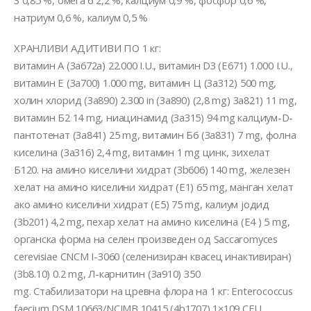
3 0,85 %, омега 6 2,2 %, калциум 0,9 %, фосфор 0,6 %,
натриум 0,6 %, калиум 0,5 %
ХРАНЛИВИ АДИТИВИ ПО 1 кг:
витамин А (3a672a) 22.000 I.U., витамин D3 (E671) 1.000 I.U.,
витамин Е (3a700) 1.000 mg, витамин Ц (3a312) 500 mg,
холин хлорид (3a890) 2.300 in (3a890) (2,8 mg) 3a821) 11 mg,
витамин Б2 14 mg, ниацинамид (3a315) 94 mg калциум-D-
пантотенат (3a841) 25 mg, витамин Б6 (3a831) 7 mg, фолна
киселина (3a316) 2,4 mg, витамин 1 mg цинк, зихелат
Б120. на амино киселини хидрат (3b606) 140 mg, железен
хелат на амино киселини хидрат (E1) 65 mg, манган хелат
ако амино киселини хидрат (E5) 75 mg, калиум јодид
(3b201) 4,2 mg, пехар хелат на амино киселина (E4 ) 5 mg,
органска форма на селен произведен од Saccaromyces
cerevisiae CNCM I-3060 (селенизиран квасец инактивиран)
(3b8.10) 0.2 mg, Л-карнитин (3a910) 350
mg. Стабилизатори на цревна флора на 1 кг: Enterococcus
faecium DSM 10663/NCIMB 10415 (4b1707) 1×109 CFU