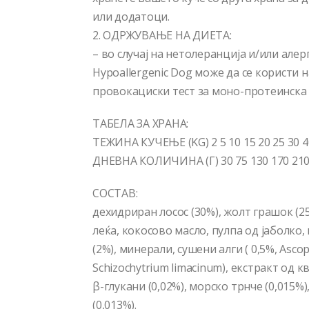
или додатоци.
2. ОДРЖУВАЊЕ НА ДИЕТА:
– во случај на нетолеранција и/или алерг
Hypoallergenic Dog може да се користи 
провокациски тест за моно-протеинска 
ТАБЕЛА ЗА ХРАНА:
ТЕЖИНА КУЧЕЊЕ (KG) 2 5 10 15 20 25 30 40
ДНЕВНА КОЛИЧИНА (Г) 30 75 130 170 210 
СОСТАВ:
дехидриран лосос (30%), жолт грашок (2
леќа, кокосово масло, пулпа од јаболко,
(2%), минерали, сушени алги ( 0,5%, Asco
Schizochytrium limacinum), екстракт од 
β-глукани (0,02%), морско трнче (0,015%)
(0,013%).