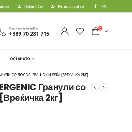
ничка
Најави Се!
Регистрирај се
Секогаш тука за Вас
0
+389 70 281 715
ОСТАНАТО
РАНУЛИ СО ЛОСОС, ГРАШОК И ЛЕЌА [ВРЕЌИЧКА 2КГ]
LERGENIC Гранули со
 [Вреќичка 2кг]