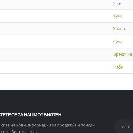
2 kg
Куче
Храна
Сува
Вреќичка
Риба
ТЕТЕ СЕ ЗА НАШИОТ БИЛТЕН
и сите најнови информации за продажба и понуди.
 се за билтен денес.