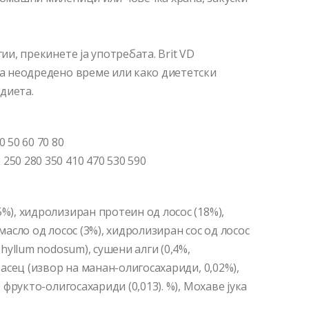
ии, прекинете ја употребата. Brit VD
на неодредено време или како диететски
диета.
 50 60 70 80
250 280 350 410 470 530 590
5%), хидролизиран протеин од лосос (18%),
 масло од лосос (3%), хидролизиран сос од лосос
phyllum nodosum), сушени алги (0,4%,
квасец (извор на манан-олигосахариди, 0,02%),
, фрукто-олигосахариди (0,013). %), Мохаве јука