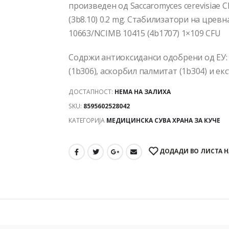
произведен од Saccaromyces cerevisiae 
(3b8.10) 0.2 mg. Стабилизатори на цревна
10663/NCIMB 10415 (4b1707) 1×109 CFU
Содржи антиоксиданси одобрени од ЕУ:
(1b306), аскорбил палмитат (1b304) и ек
ДОСТАПНОСТ:
НЕМА НА ЗАЛИХА
SKU:
8595602528042
КАТЕГОРИЈА
МЕДИЦИНСКА СУВА ХРАНА ЗА КУЧЕ
ДОДАДИ ВО ЛИСТА Н