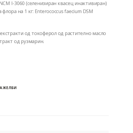
CNCM I-3060 (селенизиран квасец инактивиран)
 флора на 1 кг: Enterococcus faecium DSM
 екстракти од токоферол од растително масло
стракт од рузмарин.
А ЖЕЛБИ