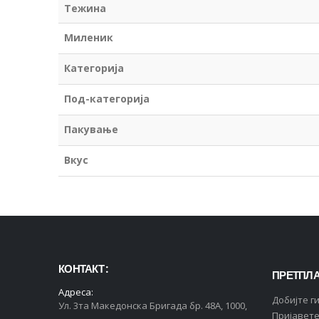
Тежина
Миленик
Категорија
Под-категорија
Пакување
Вкус
КОНТАКТ :
ПРЕТПЛА
Адреса:
Добијте г
Ул. 3та Македонска Бригада бр. 48А, 1000,
Пријавете