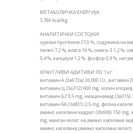
МЕТАБОЛИЧКА ЕНЕРГИЈА:
3.760 kcal/kg
АНАЛИТИЧКИ СОСТОЈКИ:
сурови протеини 27,0 %, содржина на мас
пепел 7,2 %, влага 10 %, омега-3 1,2 %, оме
0,4 %, калциум 1,2 %, фосфор 0,9 %, натр
ХРАНТЛИВИ АДИТИВИ ПО 1 кг:
витамин А (3a672a) 26.000 I.U., витамин D3
витамин Ц (3a312) 600 mg, холин хлорид (
витамин Б2 9,5 mg, ниацинамид (3a315) 
витамин Б6 (3a831) 2,5 mg, фолна киселин
амино киселини хидрат (3b606) 150 mg, 
mg, манган хелат на амино киселини хидр
амино киселина (амино киселина хелат) 