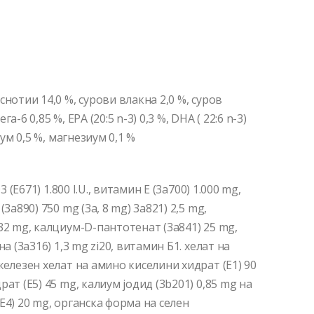
нотии 14,0 %, сурови влакна 2,0 %, суров
га-6 0,85 %, EPA (20:5 n-3) 0,3 %, DHA ( 22:6 n-3)
иум 0,5 %, магнезиум 0,1 %
 (E671) 1.800 I.U., витамин Е (3a700) 1.000 mg,
3a890) 750 mg (3a, 8 mg) 3a821) 2,5 mg,
32 mg, калциум-D-пантотенат (3a841) 25 mg,
а (3a316) 1,3 mg zi20, витамин Б1. хелат на
железен хелат на амино киселини хидрат (E1) 90
ат (E5) 45 mg, калиум јодид (3b201) 0,85 mg на
Е4) 20 mg, органска форма на селен