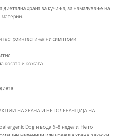
а диетална храна за кучиња, за намалување на
и материи.
ли гастроинтестинални симптоми
итис
на косата и кожата
 диета
АКЦИИ НА ХРАНА И НЕТОЛЕРАНЦИЈА НА
oallergenic Dog и вода 6–8 недели. Не го
 домашни миленици или човечка храна, закуски