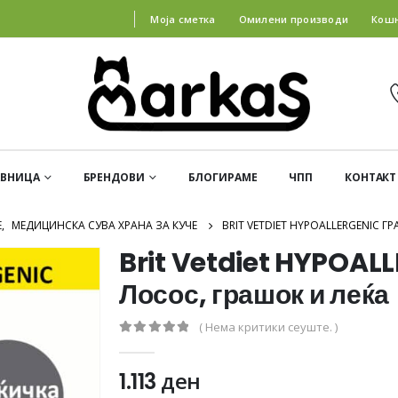
Моја сметка
Омилени производи
Кош
АВНИЦА
БРЕНДОВИ
БЛОГИРАМЕ
ЧПП
КОНТАКТ
Е
,
МЕДИЦИНСКА СУВА ХРАНА ЗА КУЧЕ
BRIT VETDIET HYPOALLERGENIC Г
Brit Vetdiet HYPOAL
Лосос, грашок и леќа
( Нема критики сеуште. )
0
out of 5
1.113
ден