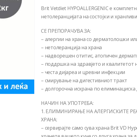
Brit Vetdiet HYPOALLERGENIC е комплетн
нетолеранцијата на состојки и хранлив
СЕ ПРЕПОРАЧУВА ЗА:
– алергии на храна со дерматолошки и
– нетолеранција на храна
– надворешен отитис, атопичен дермат
– поддршка на здравјето и квалитетот 
– честа дијареа и цревни инфекции
– смирување на дигестивниот тракт
– долгорочна исхрана по елиминациска
НАЧИН НА УПОТРЕБА:
1. ЕЛИМИНИРАЊЕ НА АЛЕРГИСКИТЕ РЕ
ХРАНА:
– сервирајте само сува храна Brit VD Hyp
хранете вашето куче со друга храна за