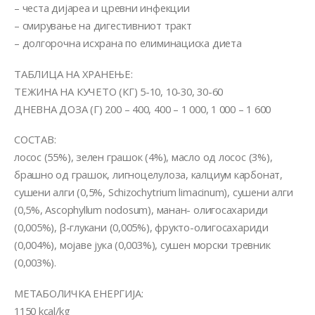
– честа дијареа и цревни инфекции
– смирување на дигестивниот тракт
– долгорочна исхрана по елиминациска диета
ТАБЛИЦА НА ХРАНЕЊЕ:
ТЕЖИНА НА КУЧЕТО (КГ) 5-10, 10-30, 30-60
ДНЕВНА ДОЗА (Г) 200 – 400, 400 – 1 000, 1 000 – 1 600
СОСТАВ:
лосос (55%), зелен грашок (4%), масло од лосос (3%),
брашно од грашок, лигноцелулоза, калциум карбонат,
сушени алги (0,5%, Schizochytrium limacinum), сушени алги
(0,5%, Ascophyllum nodosum), манан- олигосахариди
(0,005%), β-глукани (0,005%), фрукто-олигосахариди
(0,004%), мојаве јука (0,003%), сушен морски тревник
(0,003%).
МЕТАБОЛИЧКА ЕНЕРГИЈА:
1150 kcal/kg