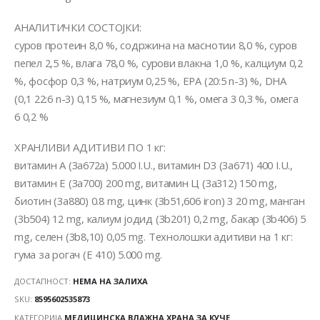
АНАЛИТИЧКИ СОСТОЈКИ:
суров протеин 8,0 %, содржина на маснотии 8,0 %, суров
пепел 2,5 %, влага 78,0 %, сурови влакна 1,0 %, калциум 0,2
%, фосфор 0,3 %, натриум 0,25 %, EPA (20:5 n-3) %, DHA
(0,1 22:6 n-3) 0,15 %, магнезиум 0,1 %, омега 3 0,3 %, омега
6 0,2 %
ХРАНЛИВИ АДИТИВИ ПО 1 кг:
витамин А (3a672a) 5.000 I.U., витамин D3 (3a671) 400 I.U.,
витамин Е (3a700) 200 mg, витамин Ц (3a312) 150 mg,
биотин (3a880) 0.8 mg, цинк (3b51,606 iron) 3 20 mg, манган
(3b504) 12 mg, калиум јодид (3b201) 0,2 mg, бакар (3b406) 5
mg, селен (3b8,10) 0,05 mg. Технолошки адитиви на 1 кг:
гума за рогач (Е 410) 5.000 mg.
ДОСТАПНОСТ:
НЕМА НА ЗАЛИХА
SKU:
8595602535873
КАТЕГОРИЈА
МЕДИЦИНСКА ВЛАЖНА ХРАНА ЗА КУЧЕ