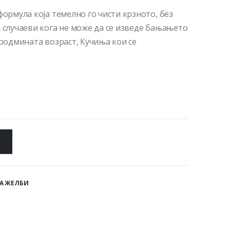
формула која темелно го чисти крзното, без
о случаеви кога не може да се изведе бањањето
поодмината возраст, Кучиња кои се
А ЖЕЛБИ