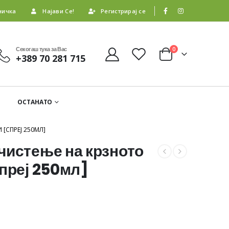
ничка
Најави Се!
Регистрирај се
Секогаш тука за Вас
0
+389 70 281 715
ОСТАНАТО
[СПРЕЈ 250МЛ]
чистење на крзното
Спреј 250мл]