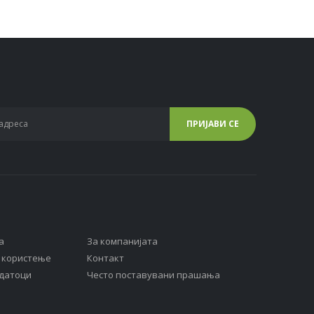
а
За компанијата
а користење
Контакт
одатоци
Често поставувани прашања