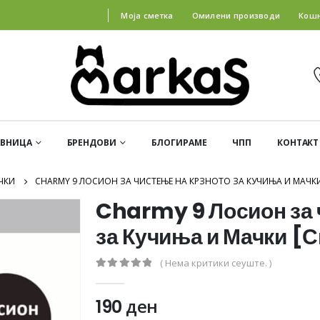
Моја сметка
Омилени производи
Кош
АВНИЦА
БРЕНДОВИ
БЛОГИРАМЕ
ЧПП
КОНТАКТ
ЧКИ
CHARMY 9 ЛОСИОН ЗА ЧИСТЕЊЕ НА КРЗНОТО ЗА КУЧИЊА И МАЧКИ 
Charmy 9 Лосион за 
за Кучиња и Мачки [
( Нема критики сеуште. )
0
out of 5
190
ден