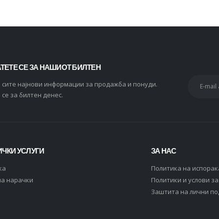
ТЕТЕ СЕ ЗА НАШИОТ БИЛТЕН
и сите најнови информации за продажба и понуди.
 се за билтен денес.
ЧКИ УСЛУГИ
ЗА НАС
ка
Политика на испорак
на нарачки
Политики и услови з
Заштита на лични п