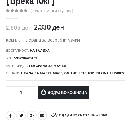
[Вреќа 10кг]
( Нема критики сеуште. )
0
out of 5
2.330
ден
2.505
ден
Комплетна храна за возрасни мачки.
ДОСТАПНОСТ:
НА ЗАЛИХА
SKU:
5997204505101
КАТЕГОРИЈА
СУВА ХРАНА ЗА МАЧКИ
ОЗНАКИ:
HRANA ZA MACKI
,
MACE
,
ONLINE
,
PETSHOP
,
PURINA FRISKIES
ДОДАЈ ВО КОШНИЦА
ДОДАДИ ВО ЛИСТА НА ЖЕЛБИ