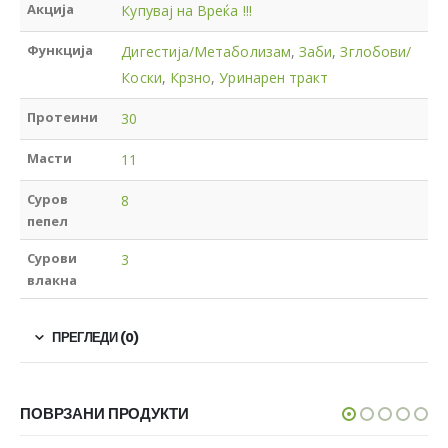
Акција
Купувај на Вреќа !!!
Функција
Дигестија/Метаболизам
,
Заби
,
Зглобови/
Коски
,
Крзно
,
Уринарен тракт
Протеини
30
Масти
11
Суров
8
пепел
Сурови
3
влакна
ПРЕГЛЕДИ (0)
ПОВРЗАНИ ПРОДУКТИ