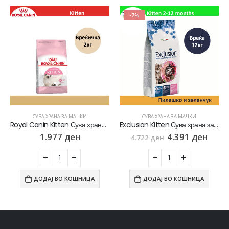
-7%
СУВА ХРАНА ЗА МАЧКИ
СУВА ХРАНА ЗА МАЧКИ
Royal Canin Kitten Сува храна за Маченца во развој [Вреќичка 2кг]
Exclusion Kitten Сува храна за Маченца во развој со Пилешко и зеленчук [Вреќа 12кг]
1.977
ден
4.391
ден
4.722
ден
ДОДАЈ ВО КОШНИЦА
ДОДАЈ ВО КОШНИЦА