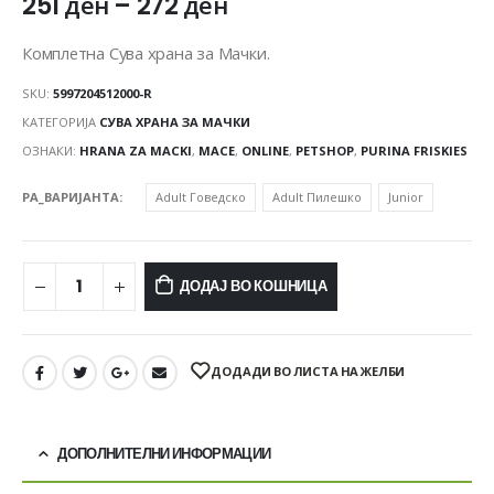
251
ден
–
272
ден
Комплетна Сува храна за Мачки.
SKU:
5997204512000-R
КАТЕГОРИЈА
СУВА ХРАНА ЗА МАЧКИ
ОЗНАКИ:
HRANA ZA MACKI
,
MACE
,
ONLINE
,
PETSHOP
,
PURINA FRISKIES
PA_ВАРИЈАНТА
Adult Говедско
Adult Пилешко
Junior
ДОДАЈ ВО КОШНИЦА
ДОДАДИ ВО ЛИСТА НА ЖЕЛБИ
ДОПОЛНИТЕЛНИ ИНФОРМАЦИИ