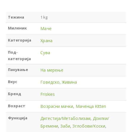
Тежина
1 kg
Миленик
Маче
Категорија
Храна
Под-
Сува
категорија
Пакување
На мерење
Вкус
Говедско
,
Живина
Бренд
Friskies
Возраст
Возрасни мачки
,
Маченца Kitten
Функција
Дигестија/Метаболизам
,
Доилки/
Бремени
,
Заби
,
Зглобови/Коски
,