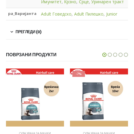
Имунитет
,
Крзно
,
Срце
,
Уринарен тракт
pa_Варијанта
Adult Говедско
,
Adult Пилешко
,
Junior
ПРЕГЛЕДИ (0)
ПОВРЗАНИ ПРОДУКТИ
-7%
СУВА ХРАНА ЗА МАЧКИ
СУВА ХРАНА ЗА МАЧКИ