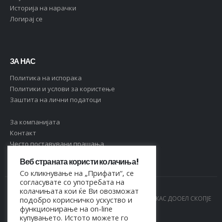
Историја на нарачки
Логирај се
ЗА НАС
Политика на испорака
Политики и услови за користење
Заштита на лични податоци
За компанијата
Контакт
Често поставувани прашања
Веб страната користи колачиња!
Со кликнување на „Прифати“, се
согласувате со употребата на
колачињата кои ќе Ви овозможат
© Copyright 2021. Сите права се задржани од МАРКАС ДООЕЛ СКОПЈЕ
подобро корисничко ускуство и
функционирање на on-line
- 4044021518150
купувањето. Истото можете го