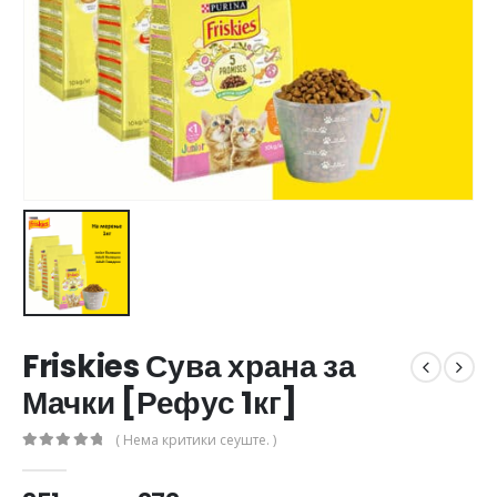
Friskies Сува храна за
Мачки [Рефус 1кг]
( Нема критики сеуште. )
0
out of 5