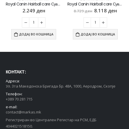
Royal Canin Hairball care Сува храна за Возрасни мачки [Вреќичка 2кг]
Royal Canin Hairball care Сува храна за Возрасни мачки [Вреќа 10кг]
2.249
ден
8.118
ден
8.729
ден
ДОДАЈ ВО КОШНИЦА
ДОДАЈ ВО КОШНИЦА
КОНТАКТ :
Адреса:
Ул. 3та Македонска Бригада бр. 48А, 1000, Аеродром, Скопје
Телефон:
+389 70 281 715
e-mail:
contact@markas.mk
Регистриран во Централен Регистар на РСМ, ЕДБ
4044021518150.