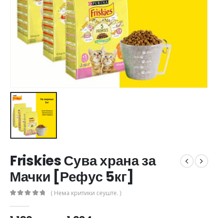
Friskies Сува храна за
Мачки [Рефус 5кг]
( Нема критики сеуште. )
0
out of 5