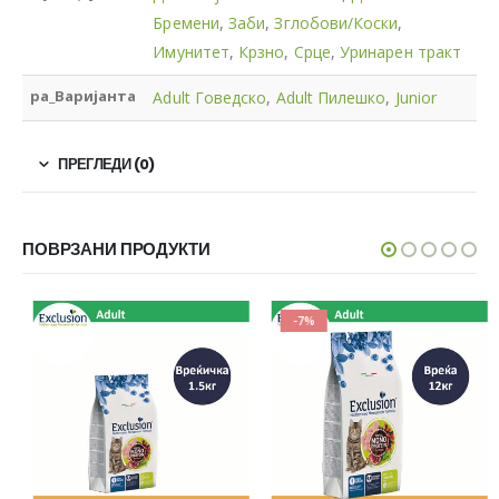
Бремени
,
Заби
,
Зглобови/Коски
,
Имунитет
,
Крзно
,
Срце
,
Уринарен тракт
pa_Варијанта
Adult Говедско
,
Adult Пилешко
,
Junior
ПРЕГЛЕДИ (0)
ПОВРЗАНИ ПРОДУКТИ
-7%