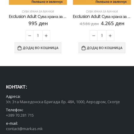
СУВА ХРАНА ЗА МАЧКИ
СУВА ХРАНА ЗА МАЧКИ
Exclusion Adult Сува храна за Возрасни мачки со Пилешко и зеленчук [Вреќичка 1.5кг]
Exclusion Adult Сува храна за Возрасни мачки со Пилешко и зеленчук [Вреќа 12кг]
995
ден
4.265
ден
4.586
ден
ДОДАЈ ВО КОШНИЦА
ДОДАЈ ВО КОШНИЦА
КОНТАКТ :
Адреса:
Ул. 3та Македонска Бригада бр. 48А, 1000, Аеродром, Скопје
Телефон:
+389 70 281 715
e-mail:
contact@markas.mk