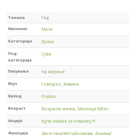
Тежина
5 kg
Миленик
Маче
Категорија
Храна
Под-
Сува
категорија
Пакување
На мерење
Вкус
Говедско
,
Живина
Бренд
Friskies
Возраст
Возрасни мачки
,
Маченца Kitten
Акција
Купи повеќе за помалку !!!
Функција
Дигестија/Метаболизам
,
Доилки/