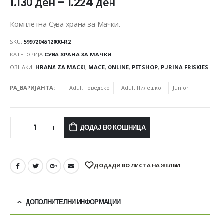
1.130
ден
–
1.224
ден
Комплетна Сува храна за Мачки.
SKU:
5997204512000-R2
КАТЕГОРИЈА
СУВА ХРАНА ЗА МАЧКИ
ОЗНАКИ:
HRANA ZA MACKI
,
MACE
,
ONLINE
,
PETSHOP
,
PURINA FRISKIES
PA_ВАРИЈАНТА
Adult Говедско
Adult Пилешко
Junior
ДОДАЈ ВО КОШНИЦА
ДОДАДИ ВО ЛИСТА НА ЖЕЛБИ
ДОПОЛНИТЕЛНИ ИНФОРМАЦИИ