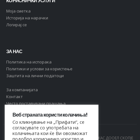
КОРИСНИЧКИ УСЛУГИ
Moja сметка
Историја на нарачки
Логирај се
ЗА НАС
Политика на испорака
Политики и услови за користење
Заштита на лични податоци
За компанијата
Контакт
Често поставувани прашања
Веб страната користи колачиња!
Со кликнување на „Прифати“, се
согласувате со употребата на
колачињата кои ќе Ви овозможат
© Copyright 2021. Сите права се задржани од МАРКАС ДООЕЛ СКОПЈЕ
подобро корисничко ускуство и