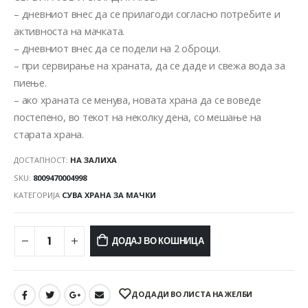
– дневниот внес да се прилагоди согласно потребите и
активноста на мачката.
– дневниот внес да се подели на 2 оброци.
– при сервирање на храната, да се даде и свежа вода за
пиење.
– ако храната се менува, новата храна да се воведе
постепено, во текот на неколку дена, со мешање на
старата храна.
ДОСТАПНОСТ:
НА ЗАЛИХА
SKU:
8009470004998
КАТЕГОРИЈА
СУВА ХРАНА ЗА МАЧКИ
ДОДАЈ ВО КОШНИЦА
ДОДАДИ ВО ЛИСТА НА ЖЕЛБИ