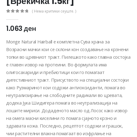
[Вреќичка 1.5кг]
( Нема критики сеуште. )
0
out of 5
1.063
ден
Monge Natural Hairball е комплетна Сува храна за
Возрасни мачки кои се склони кон создавање на крзнени
топки во цревниот тракт. Пилешкото како главна состојка
е главен извор на протеини. Во формулата има
олигосахариди и пребиотици кои го помагаат
дигестивниот тракт. Присуството на специјални состојки
како Рузмаринот кои содржи антиоксиданти, помага во
неутрализирање на слободните радикали во цревата,
додека Јука Шидигера помага во неутрализација на
лошите мириси. Додаденото масло од Лосос како извор
на омега масни киселини го помага сјајното крзно и
здравата кожа. Последно, рецептот содржи и грашок,
чии растителни влакна помагаат во изфрлање на