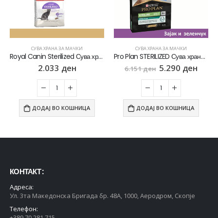
СУВА ХРАНА ЗА МАЧКИ
СУВА ХРАНА ЗА МАЧКИ
Royal Canin Sterilized Сува храна за Кастрирани мачки [Вреќичка 2кг]
Pro Plan STERILIZED Сува храна за Кастрирани мачки со Зајечко [Вреќа 10кг]
2.033
ден
5.290
ден
6.151
ден
ДОДАЈ ВО КОШНИЦА
ДОДАЈ ВО КОШНИЦА
КОНТАКТ :
Адреса:
Ул. 3та Македонска Бригада бр. 48А, 1000, Аеродром, Скопје
Телефон:
+389 70 281 715