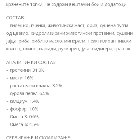
крзнените топки. Не содржи вештачки бои и додатоци.
СОСТАВ:
– пилешко, пченка, животинска маст, ориз, сушена пулпа
од цвекло, хидролизирани животински протеини, сушени
јајца, риба, рибино масло, минерали, неактивиран пивски
квасец, олигосахариди, рузмарин, јука шидигера, грашок.
АНАЛИТИЧКИ СОСТАВ:
– протеини: 31.0%
– масти: 16%
– растителни влакна: 3.5%
– сурова пепел: 6.5%
– калциум: 1.4%
– фосфор: 1.0%
– Омега-3: 0.6%
– Омега-6: 4.5%
СЕРВИРАЊЕ И СКЛАДИРАЊЕ: