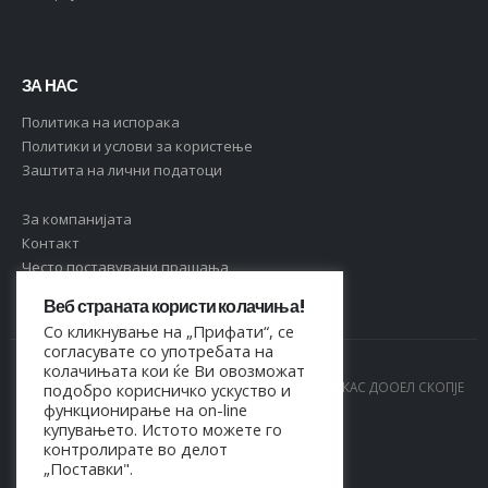
ЗА НАС
Политика на испорака
Политики и услови за користење
Заштита на лични податоци
За компанијата
Контакт
Често поставувани прашања
Веб страната користи колачиња!
Со кликнување на „Прифати“, се
согласувате со употребата на
колачињата кои ќе Ви овозможат
© Copyright 2021. Сите права се задржани од МАРКАС ДООЕЛ СКОПЈЕ
подобро корисничко ускуство и
функционирање на on-line
- 4044021518150
купувањето. Истото можете го
контролирате во делот
„Поставки".