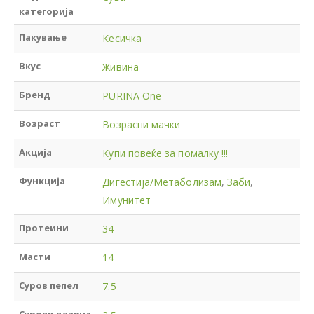
категорија
Пакување
Кесичка
Вкус
Живина
Бренд
PURINA One
Возраст
Возрасни мачки
Акција
Купи повеќе за помалку !!!
Функција
Дигестија/Метаболизам
,
Заби
,
Имунитет
Протеини
34
Масти
14
Суров пепел
7.5
Сурови влакна