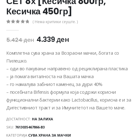
СЕТ 8х [Кесичка 800гр,
Кесичка 450гр]
( Нема критики сеуште. )
0
out of 5
4.339
ден
5.424
ден
Комплетна сува храна за Возрасни мачки, богата со
Пилешко.
– оди во пакување направено од рециклирана пластика
– ја помага виталноста на Вашата мачка
– го намалува забниот каменец за дури 40%
– посебната Bifensis формула која содржи корисни
функционални бактерии како Lactobacillus, корисна е и за
Дигестивниот тракт и за Имунитетот на Вашето маче.
ДОСТАПНОСТ:
НА ЗАЛИХА
SKU:
7613035467866-B3
КАТЕГОРИЈА
СУВА ХРАНА ЗА МАЧКИ