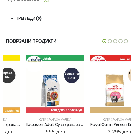
2.5
ПРЕГЛЕДИ (0)
ПОВРЗАНИ ПРОДУКТИ
СУВА ХРАНА ЗА МАЧКИ
СУВА ХРАНА ЗА МАЧКИ
Exclusion Adult Сува храна за Возрасни мачки со Говедско и зеленчук [Вреќичка 1.5кг]
Royal Canin Persian Kitten Сува храна за Персиски маченца во развој [Вреќичка 2кг]
995
ден
2.295
ден