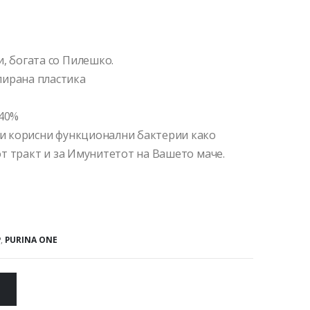
, богата со Пилешко.
лирана пластика
 40%
ржи корисни функционални бактерии како
иот тракт и за Имунитетот на Вашето маче.
P
,
PURINA ONE