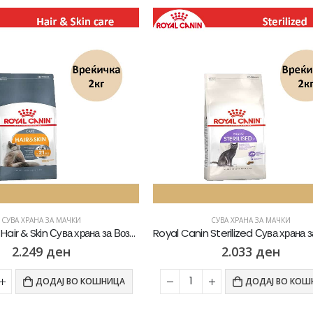
-7%
СУВА ХРАНА ЗА МАЧКИ
СУВА ХРАНА ЗА МАЧКИ
Royal Canin Sterilized Сува храна за Кастрирани мачки [Вреќичка 2кг]
2.033
ден
2.532
де
2.723
ден
ДОДАЈ ВО КОШНИЦА
ДОДАЈ ВО К