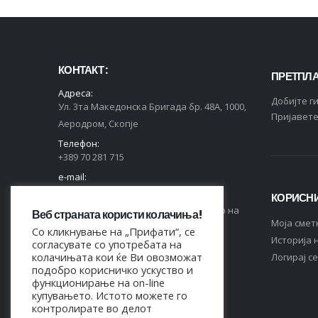
КОНТАКТ :
ПРЕТПЛА
Адреса:
Добијте г
Ул. 3та Македонска Бригада бр. 48А, 1000,
Пријавете
Аеродром, Скопје
Телефон:
+389 70 281 715
e-mail:
contact@markas.mk
КОРИСНИ
Регистриран во Централен Регистар на
Веб страната користи колачиња!
Moja смет
РСМ, ЕДБ 4044021518150.
Со кликнување на „Прифати“, се
Историја 
согласувате со употребата на
СЛЕДЕТЕ НЕ НА:
колачињата кои ќе Ви овозможат
Логирај се
подобро корисничко ускуство и
функционирање на on-line
купувањето. Истото можете го
контролирате во делот