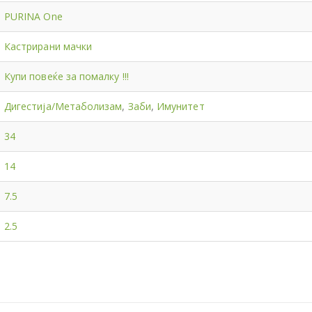
PURINA One
Кастрирани мачки
Купи повеќе за помалку !!!
Дигестија/Метаболизам
,
Заби
,
Имунитет
34
14
7.5
2.5