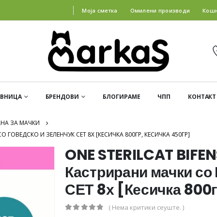
Моја сметка
Омилени производи
Кош
АВНИЦА
БРЕНДОВИ
БЛОГИРАМЕ
ЧПП
КОНТАКТ
АНА ЗА МАЧКИ
О ГОВЕДСКО И ЗЕЛЕНЧУК СЕТ 8Х [КЕСИЧКА 800ГР, КЕСИЧКА 450ГР]
ONE STERILCAT BIFENS
Кастрирани мачки со 
СЕТ 8х [Кесичка 800г
( Нема критики сеуште. )
0
out of 5