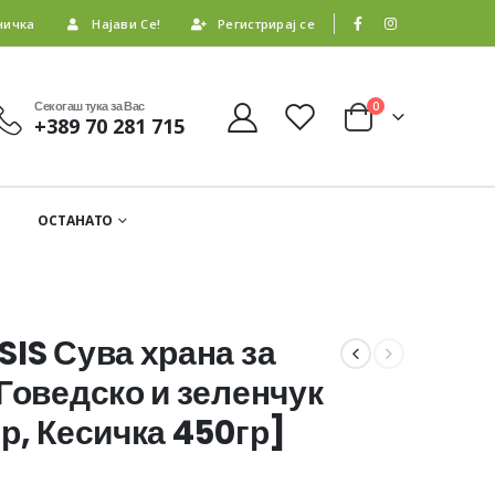
ничка
Најави Се!
Регистрирај се
Секогаш тука за Вас
0
+389 70 281 715
ОСТАНАТО
IS Сува храна за
Говедско и зеленчук
р, Кесичка 450гр]