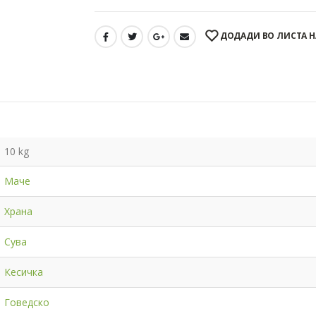
ДОДАДИ ВО ЛИСТА Н
10 kg
Маче
Храна
Сува
Кесичка
Говедско