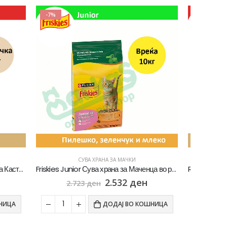
-7%
СУВА ХРАНА ЗА МАЧКИ
Friskies Junior Сува храна за Маченца во развој со Пилешко, Мисирка и зеленчук [Вреќа 10кг]
Royal Canin Persian Adult Сува храна за Персиски мачки [Вреќичка 2кг]
н
2.233
ден
ОШНИЦА
ДОДАЈ ВО КОШНИЦА