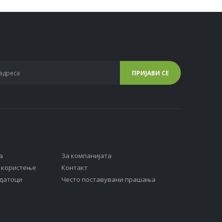
а
За компанијата
а користење
Контакт
одатоци
Често поставувани прашања