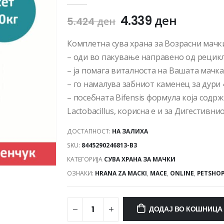
4.339
ден
5.424
ден
Комплетна сува храна за Возрасни мачки
– оди во пакување направено од рецик
– ја помага виталноста на Вашата мачка
– го намалува забниот каменец за дури
– посебната Bifensis формула која сод
Lactobacillus, корисна е и за Дигестивн
ДОСТАПНОСТ:
НА ЗАЛИХА
SKU:
8445290246813-B3
КАТЕГОРИЈА
СУВА ХРАНА ЗА МАЧКИ
ОЗНАКИ:
HRANA ZA MACKI
,
MACE
,
ONLINE
,
PETSHO
ДОДАЈ ВО КОШНИЦА