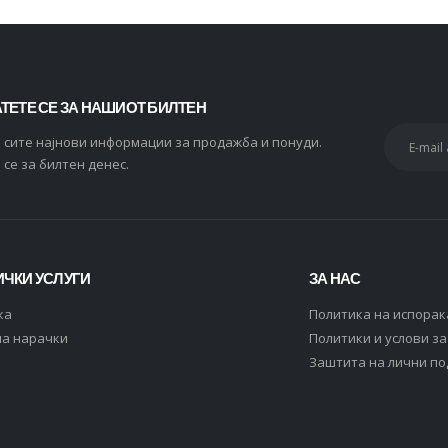
ТЕТЕ СЕ ЗА НАШИОТ БИЛТЕН
и сите најнови информации за продажба и понуди.
 се за билтен денес.
ЧКИ УСЛУГИ
ЗА НАС
ка
Политика на испорак
на нарачки
Политики и услови з
Заштита на лични п