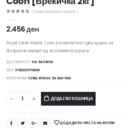
Coon [Вреќичка 2кг]
( Нема критики сеуште. )
0
out of 5
2.456
ден
Royal Canin Maine Coon е комплетна Сува храна за
Возрасни мачки од истоимената раса.
ДОСТАПНОСТ:
НА ЗАЛИХА
SKU:
3182550710640
КАТЕГОРИЈА
СУВА ХРАНА ЗА МАЧКИ
ДОДАЈ ВО КОШНИЦА
ДОДАДИ ВО ЛИСТА НА ЖЕЛБИ