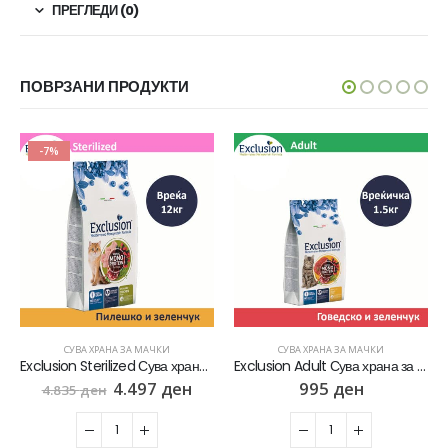
ПРЕГЛЕДИ (0)
ПОВРЗАНИ ПРОДУКТИ
-7%
СУВА ХРАНА ЗА МАЧКИ
СУВА ХРАНА ЗА МАЧКИ
Exclusion Sterilized Сува храна за Кастрирани мачки со Пилешко и зеленчук [Вреќа 12кг]
Exclusion Adult Сува храна за Возрасни мачки со Говедско и зеленчук [Вреќичка 1.5кг]
4.497
ден
995
ден
4.835
ден