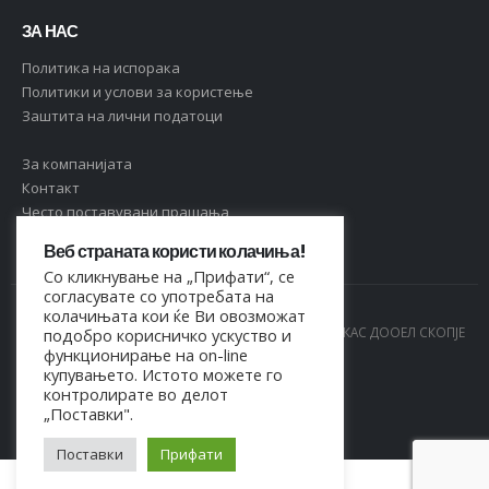
ЗА НАС
Политика на испорака
Политики и услови за користење
Заштита на лични податоци
За компанијата
Контакт
Често поставувани прашања
Веб страната користи колачиња!
Со кликнување на „Прифати“, се
согласувате со употребата на
колачињата кои ќе Ви овозможат
© Copyright 2021. Сите права се задржани од МАРКАС ДООЕЛ СКОПЈЕ
подобро корисничко ускуство и
функционирање на on-line
- 4044021518150
купувањето. Истото можете го
контролирате во делот
„Поставки".
Поставки
Прифати