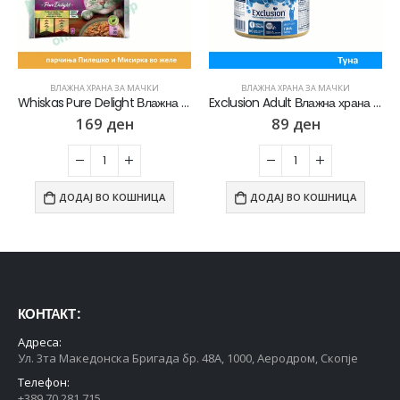
ВЛАЖНА ХРАНА ЗА МАЧКИ
ВЛАЖНА ХРАНА ЗА МАЧКИ
Whiskas Pure Delight Влажна храна за Возрасни мачки со Парчиња Пилешко и Мисирка во желе [Кесичка 4×85гр]
Exclusion Adult Влажна храна за Возрасни мачки со Туна пате [Конзерва 85гр]
169
ден
89
ден
ДОДАЈ ВО КОШНИЦА
ДОДАЈ ВО КОШНИЦА
КОНТАКТ :
Адреса:
Ул. 3та Македонска Бригада бр. 48А, 1000, Аеродром, Скопје
Телефон:
+389 70 281 715