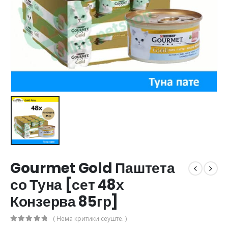
Gourmet Gold Паштета
со Туна [сет 48х
Конзерва 85гр]
( Нема критики сеуште. )
0
out of 5