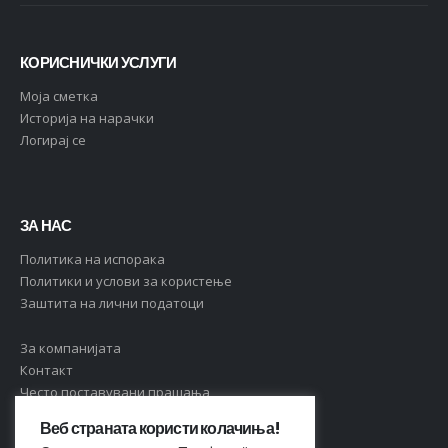
КОРИСНИЧКИ УСЛУГИ
Moja сметка
Историја на нарачки
Логирај се
ЗА НАС
Политика на испорака
Политики и услови за користење
Заштита на лични податоци
За компанијата
Контакт
Често поставувани прашања
Веб страната користи колачиња!