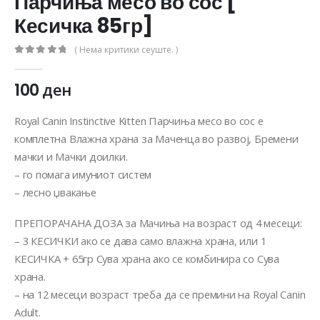
Парчиња месо во сос [
Кесичка 85гр]
( Нема критики сеуште. )
0
out of 5
100
ден
Royal Canin Instinctive Kitten Парчиња месо во сос е
комплетна Влажна храна за Маченца во развој, Бремени
мачки и Мачки доилки.
– го помага имуниот систем
– лесно џвакање
ПРЕПОРАЧАНА ДОЗА за Мачиња на возраст од 4 месеци:
– 3 КЕСИЧКИ ако се дава само влажна храна, или 1
КЕСИЧКА + 65гр Сува храна ако се комбинира со Сува
храна.
– на 12 месеци возраст треба да се премини на Royal Canin
Adult.