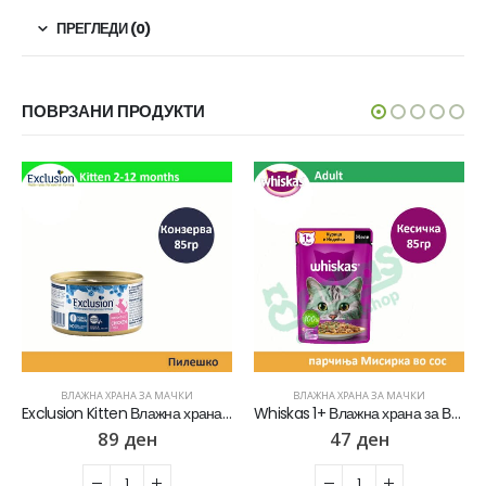
ПРЕГЛЕДИ (0)
ПОВРЗАНИ ПРОДУКТИ
ВЛАЖНА ХРАНА ЗА МАЧКИ
ВЛАЖНА ХРАНА ЗА МАЧКИ
Exclusion Kitten Влажна храна за Маченца во развој со Пилешко пате [Конзерва 85гр]
Whiskas 1+ Влажна храна за Возрасни мачки со Парчиња Мисирка во сос [Кесичка 85гр]
89
ден
47
ден