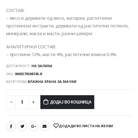
СОСТАВ:
– месо и деривати од месо, житарки, растителни
протеински екстракти, деривати од растително потекло,
минерали, масла и масти, разни шеќери.
АНАЛИТИЧКИ СОСТАВ:
– протеини 12%, масти 4%, растителни влакна 0.4%
ДОСТАПНОСТ:
НА ЗАЛИХА
SKU:
9003579308745-R
КАТЕГОРИЈА
ВЛАЖНА ХРАНА ЗА МАЧКИ
ДОДАЈ ВО КОШНИЦА
ДОДАДИ ВО ЛИСТА НА ЖЕЛБИ