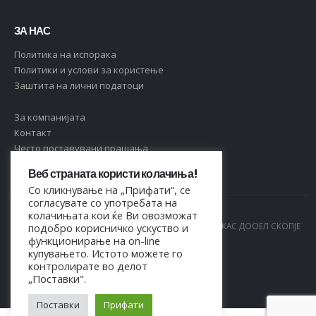
ЗА НАС
Политика на испорака
Политики и услови за користење
Заштита на лични податоци
За компанијата
Контакт
Често поставувани прашања
Веб страната користи колачиња!
Со кликнување на „Прифати“, се
согласувате со употребата на
колачињата кои ќе Ви овозможат
© Copyright 2021. Сите права се задржани од МАРКАС ДООЕЛ СКОПЈЕ
подобро корисничко ускуство и
функционирање на on-line
- 4044021518150
купувањето. Истото можете го
контролирате во делот
„Поставки".
Поставки
Прифати