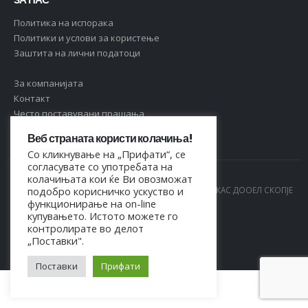
Политика на испорака
Политики и услови за користење
Заштита на лични податоци
За компанијата
Контакт
Често поставувани прашања
Веб страната користи колачиња!
Со кликнување на „Прифати“, се
согласувате со употребата на
колачињата кои ќе Ви овозможат
© Copyright 2021. Сите права се задржани од МАРКАС ДООЕЛ СКОПЈЕ
подобро корисничко ускуство и
функционирање на on-line
- 4044021518150
купувањето. Истото можете го
контролирате во делот
„Поставки".
Поставки
Прифати