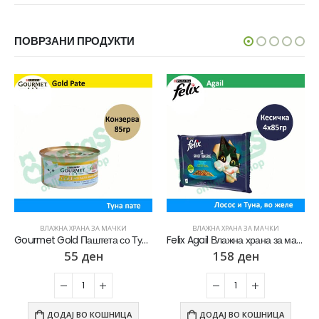
ПОВРЗАНИ ПРОДУКТИ
ВЛАЖНА ХРАНА ЗА МАЧКИ
ВЛАЖНА ХРАНА ЗА МАЧКИ
Gourmet Gold Паштета со Туна [Конзерва 85гр]
Felix Agail Влажна храна за мачки со Лосос, Туна во желе [Кесичка 4×85гр]
55
ден
158
ден
ДОДАЈ ВО КОШНИЦА
ДОДАЈ ВО КОШНИЦА