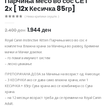
Парчиња месо во сос СЕТ
2х [ 12x Кесичка 85гр]
( Нема критики сеуште. )
0
out of 5
1.944
ден
2.400
ден
Royal Canin Instinctive Kitten Парчиња месо во сос е
комплетна Влажна храна за Маченца во развој, Бремени
мачки и Мачки доилки.
– го помага имуниот систем
– лесно џвакање
ПРЕПОРАЧАНА ДОЗА за Мачиња на возраст од 4 месеци:
– 3 КЕСИЧКИ ако се дава само влажна храна, или 1
КЕСИЧКА + 65гр Сува храна ако се комбинира со Сува
храна.
– на 12 месеци возраст треба да се премини на Royal Canin
Adult.