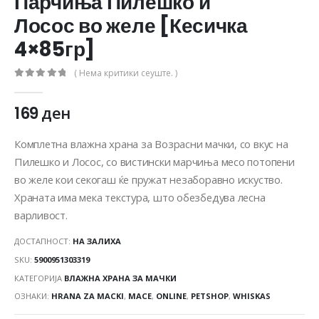
Парчиња Пилешко и
Лосос во желе [Кесичка
4×85гр]
( Нема критики сеуште. )
0
out of 5
169
ден
Комплетна влажна храна за Возрасни мачки, со вкус на
Пилешко и Лосос, со вистински марчиња месо потопени
во желе кои секогаш ќе пружат незаборавно искуство.
Храната има мека текстура, што обезбедува лесна
варливост.
ДОСТАПНОСТ:
НА ЗАЛИХА
SKU:
5900951303319
КАТЕГОРИЈА
ВЛАЖНА ХРАНА ЗА МАЧКИ
ОЗНАКИ:
HRANA ZA MACKI
,
MACE
,
ONLINE
,
PETSHOP
,
WHISKAS