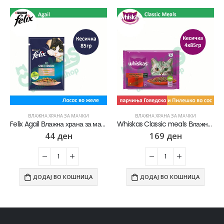
ВЛАЖНА ХРАНА ЗА МАЧКИ
ВЛАЖНА ХРАНА ЗА МАЧКИ
Felix Agail Влажна храна за мачки со Лосос во желе [Кесичка 85гр]
Whiskas Classic meals Влажна храна за Возрасни мачки со Парчиња Говедско и Пилешко во сос [Кесичка 4×85гр]
44
ден
169
ден
ДОДАЈ ВО КОШНИЦА
ДОДАЈ ВО КОШНИЦА