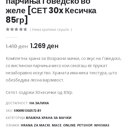
парчиња Говедско во
желе [СЕТ 30x Кесичка
85гр]
( Нема критики сеуште. )
0
out of 5
1.269
ден
1.410
ден
Комплетна храна за Возрасни мачки, со вкус на Говедско,
со вистински парчиња месо кои секогаш ќе пружат
незаборавно искуство. Храната има мека текстура, што
обезбедува лесна варливост.
Сетот содржи 30 кесички од 85гр.
ДОСТАПНОСТ:
НА ЗАЛИХА
SKU:
5900951302572-B1
КАТЕГОРИЈА
ВЛАЖНА ХРАНА ЗА МАЧКИ
ОЗНАКИ:
HRANA ZA MACKI
,
MACE
,
ONLINE
,
PETSHOP
,
WHISKAS