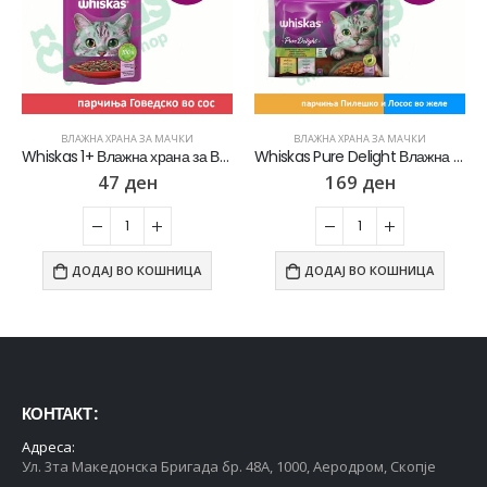
ВЛАЖНА ХРАНА ЗА МАЧКИ
ВЛАЖНА ХРАНА ЗА МАЧКИ
Whiskas 1+ Влажна храна за Возрасни мачки со Парчиња Говедско во сос [Кесичка 85гр]
Whiskas Pure Delight Влажна храна за Возрасни мачки со Парчиња Пилешко и Лосос во желе [Кесичка 4×85гр]
47
ден
169
ден
ДОДАЈ ВО КОШНИЦА
ДОДАЈ ВО КОШНИЦА
КОНТАКТ :
Адреса:
Ул. 3та Македонска Бригада бр. 48А, 1000, Аеродром, Скопје