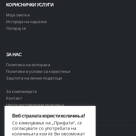
КОРИСНИЧКИ УСЛУГИ
Moja сметка
Историја на нарачки
Логирај се
ЗА НАС
Политика на испорака
Политики и услови за користење
Заштита на лични податоци
За компанијата
Контакт
Често поставувани прашања
Веб страната користи колачиња!
Со кликнување на „Прифати“, се
согласувате со употребата на
колачињата кои ќе Ви овозможат