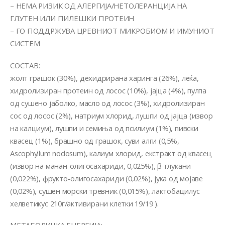
– НЕМА РИЗИК ОД АЛЕРГИЈА/НЕТОЛЕРАНЦИЈА НА
ГЛУТЕН ИЛИ ПИЛЕШКИ ПРОТЕИН
– ГО ПОДДРЖУВА ЦРЕВНИОТ МИКРОБИОМ И ИМУНИОТ
СИСТЕМ
СОСТАВ:
жолт грашок (30%), дехидрирана харинга (26%), леќа,
хидролизиран протеин од лосос (10%), јајца (4%), пулпа
од сушено јаболко, масло од лосос (3%), хидролизиран
сос од лосос (2%), натриум хлорид, лушпи од јајца (извор
на калциум), лушпи и семиња од псилиум (1%), пивски
квасец (1%), брашно од грашок, суви алги (0,5%,
Ascophyllum nodosum), калиум хлорид, екстракт од квасец
(извор на манан-олигосахариди, 0,025%), β-глукани
(0,022%), фрукто-олигосахариди (0,02%), јука од мојаве
(0,02%), сушен морски тревник (0,015%), лактобацилус
хелветикус 210г/активирани клетки 19/19 ).