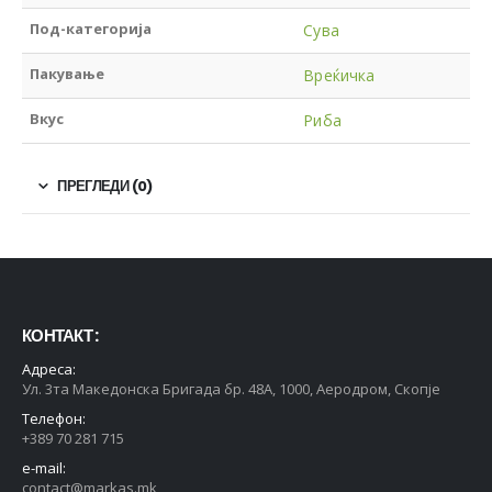
Под-категорија
Сува
Пакување
Вреќичка
Вкус
Риба
ПРЕГЛЕДИ (0)
КОНТАКТ :
Адреса:
Ул. 3та Македонска Бригада бр. 48А, 1000, Аеродром, Скопје
Телефон:
+389 70 281 715
e-mail:
contact@markas.mk