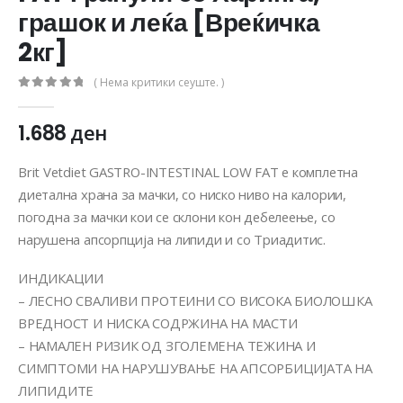
грашок и леќа [Вреќичка
2кг]
( Нема критики сеуште. )
0
out of 5
1.688
ден
Brit Vetdiet GASTRO-INTESTINAL LOW FAT е комплетна
диетална храна за мачки, со ниско ниво на калории,
погодна за мачки кои се склони кон дебелеење, со
нарушена апсорпција на липиди и со Триадитис.
ИНДИКАЦИИ
– ЛЕСНО СВАЛИВИ ПРОТЕИНИ СО ВИСОКА БИОЛОШКА
ВРЕДНОСТ И НИСКА СОДРЖИНА НА МАСТИ
– НАМАЛЕН РИЗИК ОД ЗГОЛЕМЕНА ТЕЖИНА И
СИМПТОМИ НА НАРУШУВАЊЕ НА АПСОРБИЦИЈАТА НА
ЛИПИДИТЕ