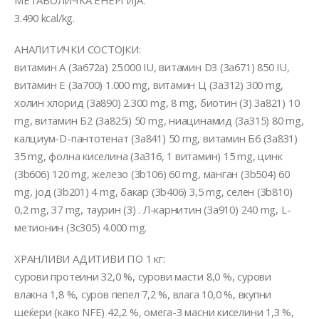
МЕТАБОЛИЧКА ЕНЕРГИЈА:
3.490 kcal/kg.
АНАЛИТИЧКИ СОСТОЈКИ:
витамин А (3a672a) 25.000 IU, витамин D3 (3a671) 850 IU,
витамин Е (3a700) 1.000 mg, витамин Ц (3a312) 300 mg,
холин хлорид (3a890) 2.300 mg, 8 mg, биотин (3) 3a821) 10
mg, витамин Б2 (3a825i) 50 mg, ниацинамид (3a315) 80 mg,
калциум-D-пантотенат (3a841) 50 mg, витамин Б6 (3a831)
35 mg, фолна киселина (3a316, 1 витамин) 15 mg, цинк
(3b606) 120 mg, железо (3b106) 60 mg, манган (3b504) 60
mg, јод (3b201) 4 mg, бакар (3b406) 3,5 mg, селен (3b810)
0,2 mg, 37 mg, таурин (3) . Л-карнитин (3a910) 240 mg, L-
метионин (3c305) 4.000 mg.
ХРАНЛИВИ АДИТИВИ ПО 1 кг:
сурови протеини 32,0 %, сурови масти 8,0 %, сурови
влакна 1,8 %, суров пепел 7,2 %, влага 10,0 %, вкупни
шеќери (како NFE) 42,2 %, омега-3 масни киселини 1,3 %,