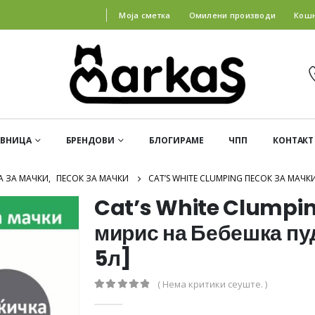
Моја сметка
Омилени производи
Кош
АВНИЦА
БРЕНДОВИ
БЛОГИРАМЕ
ЧПП
КОНТАКТ
А ЗА МАЧКИ
,
ПЕСОК ЗА МАЧКИ
CAT’S WHITE CLUMPING ПЕСОК ЗА МАЧК
Cat’s White Clumpin
мирис на Бебешка пу
5л]
( Нема критики сеуште. )
0
out of 5