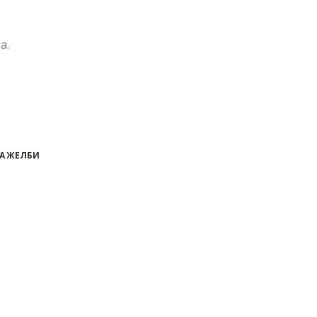
а.
А ЖЕЛБИ