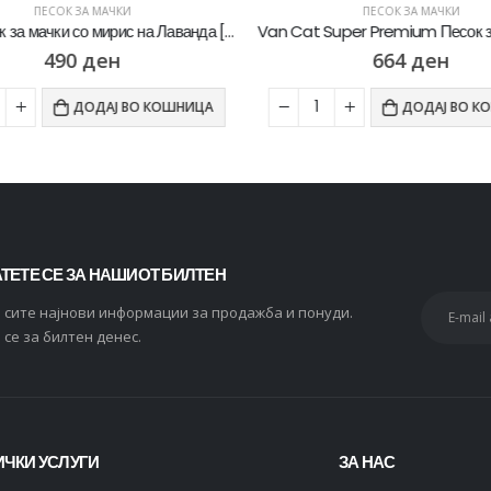
ПЕСОК ЗА МАЧКИ
ПЕСОК ЗА МАЧКИ
Hero песок за мачки со мирис на Лаванда [Вреќичка 10Л]
490
ден
664
ден
ДОДАЈ ВО КОШНИЦА
ДОДАЈ ВО К
ТЕТЕ СЕ ЗА НАШИОТ БИЛТЕН
и сите најнови информации за продажба и понуди.
 се за билтен денес.
ЧКИ УСЛУГИ
ЗА НАС