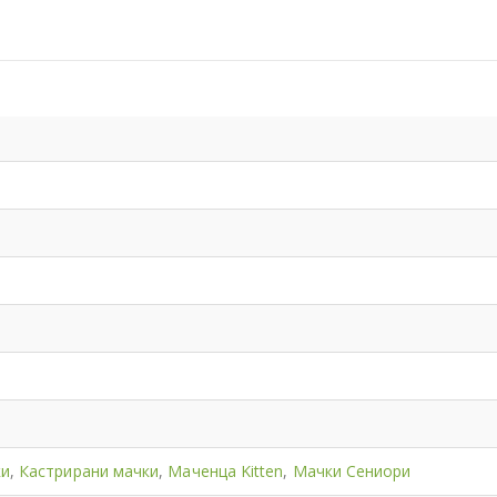
ки
,
Кастрирани мачки
,
Маченца Kitten
,
Мачки Сениори