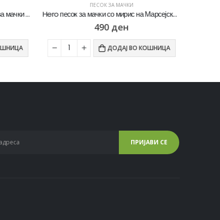
ПЕСОК ЗА МАЧКИ
Van Cat Super Premium Песок за мачки со мирис на Шумски бор [Вреќичка 11.8л]
Hero песок за мачки со мирис на Марсејски сапун [Вреќичка 10Л]
490
ден
ОШНИЦА
ДОДАЈ ВО КОШНИЦА