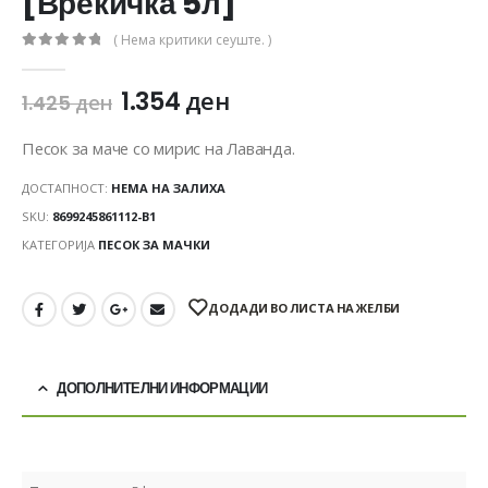
[Вреќичка 5л]
( Нема критики сеуште. )
0
out of 5
1.354
ден
1.425
ден
Песок за маче со мирис на Лаванда.
ДОСТАПНОСТ:
НЕМА НА ЗАЛИХА
SKU:
8699245861112-B1
КАТЕГОРИЈА
ПЕСОК ЗА МАЧКИ
ДОДАДИ ВО ЛИСТА НА ЖЕЛБИ
ДОПОЛНИТЕЛНИ ИНФОРМАЦИИ