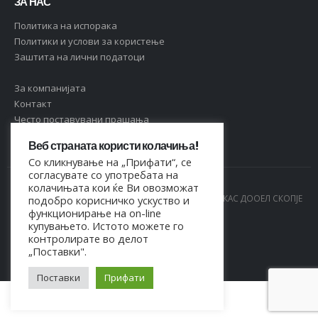
ЗА НАС
Политика на испорака
Политики и услови за користење
Заштита на лични податоци
За компанијата
Контакт
Често поставувани прашања
Веб страната користи колачиња!
Со кликнување на „Прифати“, се
согласувате со употребата на
колачињата кои ќе Ви овозможат
© Copyright 2021. Сите права се задржани од МАРКАС ДООЕЛ СКОПЈЕ
подобро корисничко ускуство и
функционирање на on-line
- 4044021518150
купувањето. Истото можете го
контролирате во делот
„Поставки".
Поставки
Прифати