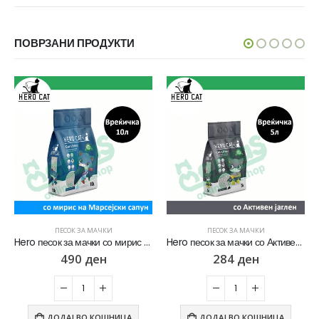
ПОВРЗАНИ ПРОДУКТИ
ПЕСОК ЗА МАЧКИ
ПЕСОК ЗА МАЧКИ
Hero песок за мачки со мирис на Марсејски сапун [Вреќичка 10Л]
Hero песок за мачки со Активен јаглен [Вреќичка 5Л]
490
ден
284
ден
ДОДАЈ ВО КОШНИЦА
ДОДАЈ ВО КОШНИЦА