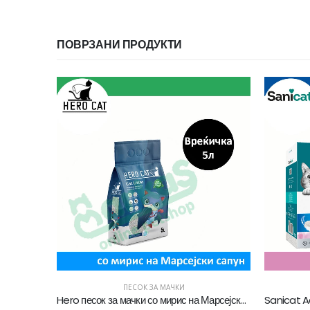
ПОВРЗАНИ ПРОДУКТИ
ПЕСОК ЗА МАЧКИ
Hero песок за мачки со мирис на Марсејски сапун [Вреќичка 5Л]
Sanicat Active White Песок за мачки со мирис на Лотусов цвет [Кутија 6л]