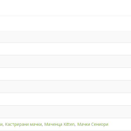
ки
,
Кастрирани мачки
,
Маченца Kitten
,
Мачки Сениори