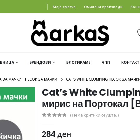
Моја сметка
Омилени производи
Кош
АВНИЦА
БРЕНДОВИ
БЛОГИРАМЕ
ЧПП
КОНТАКТ
А ЗА МАЧКИ
,
ПЕСОК ЗА МАЧКИ
CAT’S WHITE CLUMPING ПЕСОК ЗА МАЧК
Cat’s White Clumpin
мирис на Портокал [
( Нема критики сеуште. )
0
out of 5
284
ден