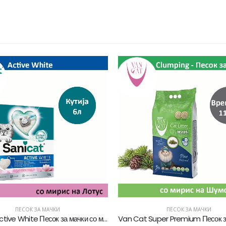
ПЕСОК ЗА МАЧКИ
ПЕСОК ЗА МАЧКИ
Van Cat Super Premium Песок за мачки со мирис на Шумски бор [Вреќичка 11.8л]