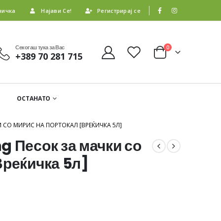
ничка
Најави Се!
Регистрирај се
Секогаш тука за Вас
0
+389 70 281 715
ОСТАНАТО
И СО МИРИС НА ПОРТОКАЛ [ВРЕЌИЧКА 5Л]
g Песок за мачки со
Вреќичка 5л]