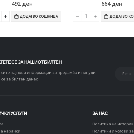
664
ден
269
ден
ДОДАЈ ВО КОШНИЦА
ДОДАЈ ВО К
ТЕТЕ СЕ ЗА НАШИОТ БИЛТЕН
и сите најнови информации за продажба и понуди.
 се за билтен денес.
ЧКИ УСЛУГИ
ЗА НАС
ка
Политика на испорак
на нарачки
Политики и услови з