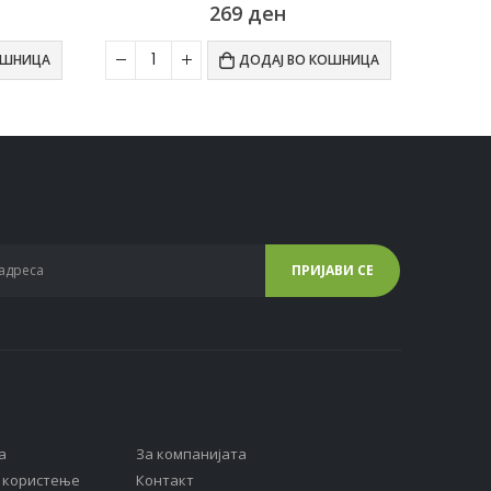
506
ден
ОШНИЦА
ДОДАЈ ВО КОШНИЦА
а
За компанијата
а користење
Контакт