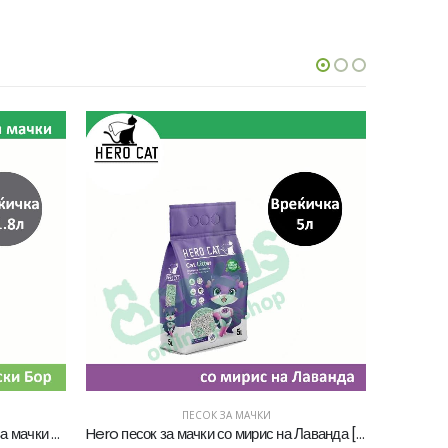
ПЕСОК ЗА МАЧКИ
Hero песок за мачки со мирис на Лаванда [Вреќичка 5Л]
Hero песок за мачки со Активен јаглен [Вреќичка 10Л]