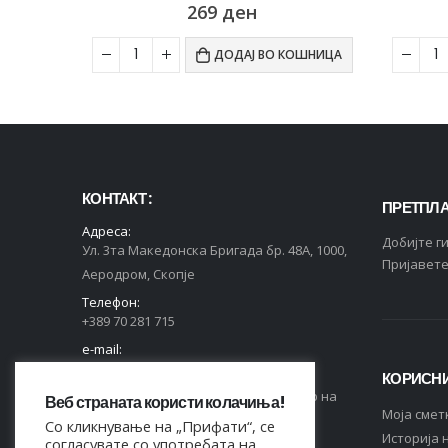
492
ден
ОШНИЦА
ДОДАЈ ВО КОШНИЦА
КОНТАКТ :
ПРЕТПЛА
Адреса:
Добијте г
Ул. 3та Македонска Бригада бр. 48А, 1000,
Пријавете
Аеродром, Скопје
Телефон:
+389 70 281 715
e-mail:
contact@markas.mk
КОРИСНИ
Регистриран во Централен Регистар на
Веб страната користи колачиња!
Moja смет
РСМ, ЕДБ 4044021518150.
Со кликнување на „Прифати“, се
Историја 
согласувате со употребата на