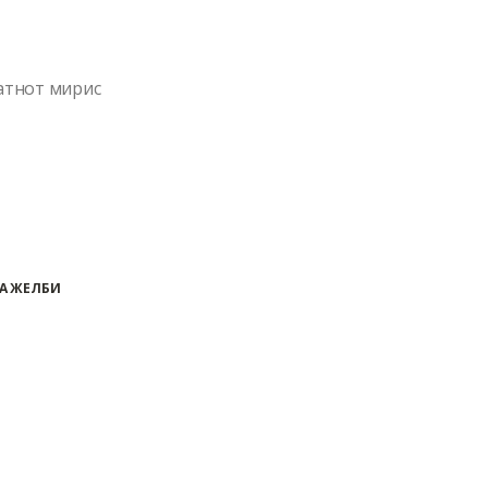
атнот мирис
А ЖЕЛБИ