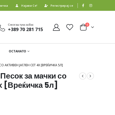
ничка
Најави Се!
Регистрирај се
Секогаш тука за Вас
0
+389 70 281 715
ОСТАНАТО
О АКТИВЕН ЈАГЛЕН СЕТ 4Х [ВРЕЌИЧКА 5Л]
Песок за мачки со
х [Вреќичка 5л]