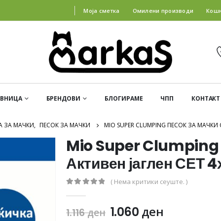
Моја сметка
Омилени производи
Кош
АВНИЦА
БРЕНДОВИ
БЛОГИРАМЕ
ЧПП
КОНТАКТ
А ЗА МАЧКИ
,
ПЕСОК ЗА МАЧКИ
MIO SUPER CLUMPING ПЕСОК ЗА МАЧКИ С
Mio Super Clumping 
Активен јаглен СЕТ 4
( Нема критики сеуште. )
0
out of 5
1.060
ден
1.116
ден