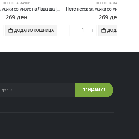
ПЕСОК ЗА МАЧКИ
Hero песок за мачки со мирис на Лаванда [Вреќичка 5Л]
Hero песок за мачки со мирис на Марсејски сапун [Вреќичка 5Л]
269
ден
ОШНИЦА
ДОДАЈ ВО КОШНИЦА