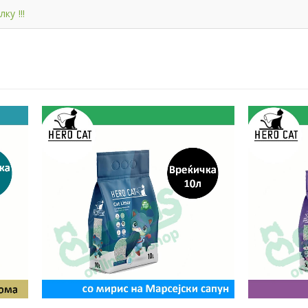
ку !!!