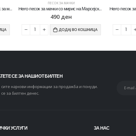
ПЕСОК ЗА МАЧКИ
ПЕСОК ЗА МАЧКИ
Hero песок за мачки со мирис на Марсејски сапун [Вреќичка 10Л]
490
ден
269
ден
ДОДАЈ ВО КОШНИЦА
ДОДАЈ ВО К
ТЕТЕ СЕ ЗА НАШИОТ БИЛТЕН
и сите најнови информации за продажба и понуди.
 се за билтен денес.
ЧКИ УСЛУГИ
ЗА НАС