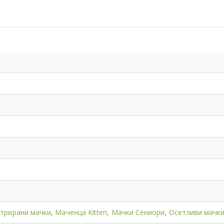
трирани мачки
,
Маченца Kitten
,
Мачки Сениори
,
Осетливи мачк