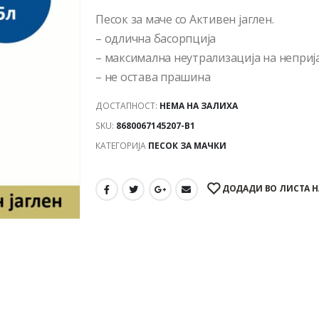
Песок за маче со Активен јаглен.
– одлична басорпција
– максимална неутрализација на неприј
– не остава прашина
ДОСТАПНОСТ:
НЕМА НА ЗАЛИХА
SKU:
8680067145207-B1
КАТЕГОРИЈА
ПЕСОК ЗА МАЧКИ
ДОДАДИ ВО ЛИСТА Н