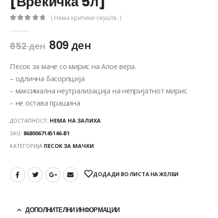
[Вреќичка 5л]
( Нема критики сеуште. )
0
out of 5
809
ден
852
ден
Песок за маче со мирис на Алое вера.
– одлична басорпција
– максимална неутрализација на непријатнот мирис
– не остава прашина
ДОСТАПНОСТ:
НЕМА НА ЗАЛИХА
SKU:
8680067145146-B1
КАТЕГОРИЈА
ПЕСОК ЗА МАЧКИ
ДОДАДИ ВО ЛИСТА НА ЖЕЛБИ
ДОПОЛНИТЕЛНИ ИНФОРМАЦИИ