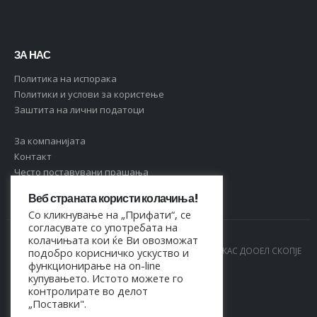
ЗА НАС
Политика на испорака
Политики и услови за користење
Заштита на лични податоци
За компанијата
Контакт
Често поставувани прашања
Веб страната користи колачиња!
Со кликнување на „Прифати“, се
согласувате со употребата на
колачињата кои ќе Ви овозможат
© Copyright 2021. Сите права се задржани од МАРКАС ДООЕЛ СКОПЈЕ
подобро корисничко ускуство и
функционирање на on-line
- 4044021518150
купувањето. Истото можете го
контролирате во делот
„Поставки".