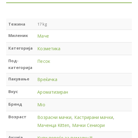
Тежина
17 kg
Миленик
Маче
Категорија
Козметика
Под-
Песок
категорија
Пакување
Вреќичка
Вкус
Ароматизиран
Бренд
Mio
Возраст
Возрасни мачки
,
Кастрирани мачки
,
Маченца Kitten
,
Мачки Сениори
Акција
Купи повеќе за помалку !!!