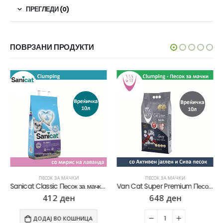
ПРЕГЛЕДИ (0)
ПОВРЗАНИ ПРОДУКТИ
ПЕСОК ЗА МАЧКИ
ПЕСОК ЗА МАЧКИ
Sanicat Classic Песок за мачки со мирис на Лаванда [Вреќичка 10л]
Van Cat Super Premium Песок за мачки со микс на Активен јаглен и Сива песок [Вреќичка 10л]
412
ден
648
ден
ДОДАЈ ВО КОШНИЦА