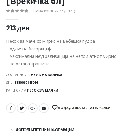
[Вреќичка 5л]
( Нема критики сеуште. )
0
out of 5
213
ден
Песок за маче со мирис на Бебешка пудра.
– одлична басорпција
– максимална неутрализација на непријатнот мирис
– не остава прашина
ДОСТАПНОСТ:
НЕМА НА ЗАЛИХА
SKU:
8680067145016
КАТЕГОРИЈА
ПЕСОК ЗА МАЧКИ
ДОДАДИ ВО ЛИСТА НА ЖЕЛБИ
ДОПОЛНИТЕЛНИ ИНФОРМАЦИИ