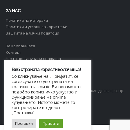
ЗА НАС
Политика на испорака
Политики и услови за користење
Заштита на лични податоци
За компанијата
Контакт
Често поставувани прашања
Веб страната користи колачиња!
Со кликнување на „Прифати“, се
согласувате со употребата на
колачињата кои ќе Ви овозможат
© Copyright 2021. Сите права се задржани од МАРКАС ДООЕЛ СКОПЈЕ
подобро корисничко ускуство и
функционирање на on-line
- 4044021518150
купувањето. Истото можете го
контролирате во делот
„Поставки".
Поставки
Прифати