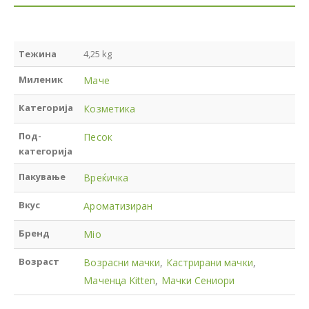
Тежина
4,25 kg
Миленик
Маче
Категорија
Козметика
Под-
Песок
категорија
Пакување
Вреќичка
Вкус
Ароматизиран
Бренд
Mio
Возраст
Возрасни мачки
,
Кастрирани мачки
,
Маченца Kitten
,
Мачки Сениори