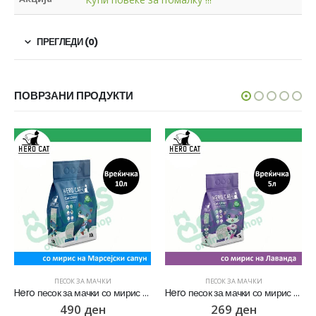
ПРЕГЛЕДИ (0)
ПОВРЗАНИ ПРОДУКТИ
ПЕСОК ЗА МАЧКИ
ПЕСОК ЗА МАЧКИ
Hero песок за мачки со мирис на Марсејски сапун [Вреќичка 10Л]
Hero песок за мачки со мирис на Лаванда [Вреќичка 5Л]
490
ден
269
ден