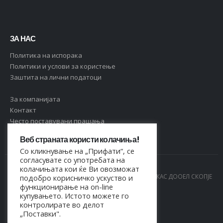
ЗА НАС
Политика на испорака
Политики и услови за користење
Заштита на лични податоци
За компанијата
Контакт
Често поставувани прашања
Веб страната користи колачиња!
Со кликнување на „Прифати“, се
согласувате со употребата на
колачињата кои ќе Ви овозможат
© Copyright 2021. Сите права се задржани од МАРКАС ДООЕЛ СКОПЈЕ
подобро корисничко ускуство и
функционирање на on-line
- 4044021518150
купувањето. Истото можете го
контролирате во делот
„Поставки".