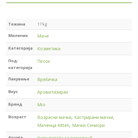
Тежина
17 kg
Миленик
Маче
Категорија
Козметика
Под-
Песок
категорија
Пакување
Вреќичка
Вкус
Ароматизиран
Бренд
Mio
Возраст
Возрасни мачки
,
Кастрирани мачки
,
Маченца Kitten
,
Мачки Сениори
Акција
Купи повеќе за помалку !!!