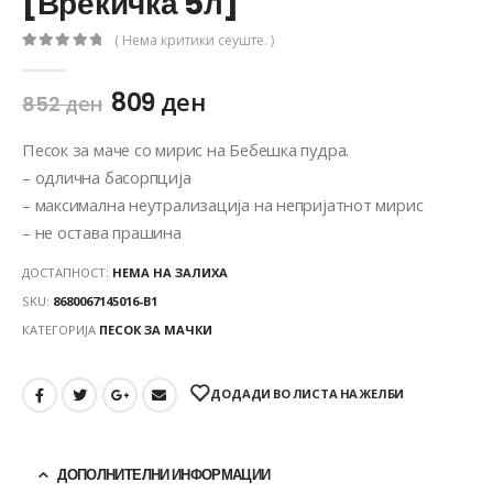
[Вреќичка 5л]
( Нема критики сеуште. )
0
out of 5
809
ден
852
ден
Песок за маче со мирис на Бебешка пудра.
– одлична басорпција
– максимална неутрализација на непријатнот мирис
– не остава прашина
ДОСТАПНОСТ:
НЕМА НА ЗАЛИХА
SKU:
8680067145016-B1
КАТЕГОРИЈА
ПЕСОК ЗА МАЧКИ
ДОДАДИ ВО ЛИСТА НА ЖЕЛБИ
ДОПОЛНИТЕЛНИ ИНФОРМАЦИИ