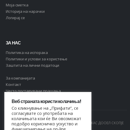
Moja сметка
Историја на нарачки
Логирај се
ЗА НАС
Политика на испорака
Политики и услови за користење
Заштита на лични податоци
За компанијата
Контакт
Често поставувани прашања
Веб страната користи колачиња!
Со кликнување на „Прифати“, се
согласувате со употребата на
колачињата кои ќе Ви овозможат
© Copyright 2021. Сите права се задржани од МАРКАС ДООЕЛ СКОПЈЕ
подобро корисничко ускуство и
функционирање на on-line
- 4044021518150