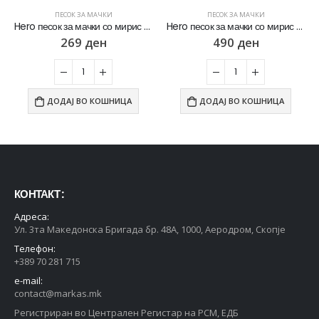
ПЕСОК ЗА МАЧКИ
ПЕСОК ЗА МАЧКИ
Hero песок за мачки со мирис на Марсејски сапун [Вреќичка 5Л]
Hero песок за мачки со мирис на Лаванда [Вреќичка 10Л]
269
ден
490
ден
ДОДАЈ ВО КОШНИЦА
ДОДАЈ ВО КОШНИЦА
КОНТАКТ :
Адреса:
Ул. 3та Македонска Бригада бр. 48А, 1000, Аеродром, Скопје
Телефон:
+389 70 281 715
e-mail:
contact@markas.mk
Регистриран во Централен Регистар на РСМ, ЕДБ