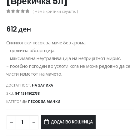
[Вреќичка 5л]
( Нема критики сеуште. )
0
out of 5
612
ден
Силиконски песок за маче без арома.
– одлична абсорпција.
– максимална неутрализација на непријатнот мирис.
– посебно погоден во услоги кога не може редовно да се
чисти изметот на мачето.
ДОСТАПНОСТ:
НА ЗАЛИХА
SKU:
8411514802738
КАТЕГОРИЈА
ПЕСОК ЗА МАЧКИ
ДОДАЈ ВО КОШНИЦА