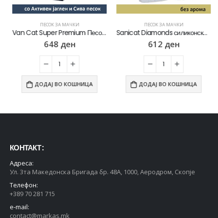
ПЕСОК ЗА МАЧКИ
ПЕСОК ЗА МАЧКИ
Van Cat Super Premium Песок за мачки со микс на Активен јаглен и Сива песок [Вреќичка 10л]
Sanicat Diamonds силиконски Песок за мачки без арома [Вреќичка 5л]
648
ден
612
ден
ДОДАЈ ВО КОШНИЦА
ДОДАЈ ВО КОШНИЦА
КОНТАКТ :
Адреса:
Ул. 3та Македонска Бригада бр. 48А, 1000, Аеродром, Скопје
Телефон:
+389 70 281 715
e-mail:
contact@markas.mk