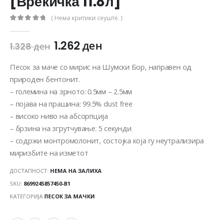
[Вреќичка 11.8л]
( Нема критики сеуште. )
0
out of 5
1.262
ден
1.328
ден
Песок за маче со мирис на Шумски Бор, направен од
природен бентонит.
– големина на зрното: 0.5мм – 2.5мм
– појава на прашина: 99.5% dust free
– високо ниво на абсорпција
– брзина на згрутчување: 5 секунди
– содржи монтромолонит, состојка која гу неутрализира
миризбите на изметот
ДОСТАПНОСТ:
НЕМА НА ЗАЛИХА
SKU:
8699245857450-B1
КАТЕГОРИЈА
ПЕСОК ЗА МАЧКИ