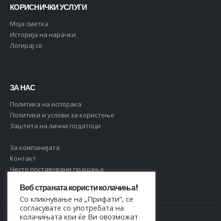
КОРИСНИЧКИ УСЛУГИ
Moja сметка
Историја на нарачки
Логирај се
ЗА НАС
Политика на испорака
Политики и услови за користење
Заштита на лични податоци
За компанијата
Контакт
Често поставувани прашања
Веб страната користи колачиња!
Со кликнување на „Прифати“, се
согласувате со употребата на
колачињата кои ќе Ви овозможат